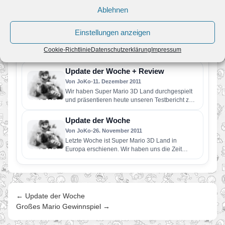
Koizumi und Yoshio Sakamoto, die Produzenten
Ablehnen
von Super Mario Odyssey und Metroid…
Update der Woche
Einstellungen anzeigen
Von JoKo
•
6. Februar 2012
Passend zu unserem 4. Geburtstag, kehrt das
Cookie-Richtlinie
Datenschutzerklärung
Impressum
Update der Woche zurück. Und weil es das erste
im neuen…
Update der Woche + Review
Von JoKo
•
11. Dezember 2011
Wir haben Super Mario 3D Land durchgespielt
und präsentieren heute unseren Testbericht zum
Spiel. Gleichzeitig haben wir die…
Update der Woche
Von JoKo
•
26. November 2011
Letzte Woche ist Super Mario 3D Land in
Europa erschienen. Wir haben uns die Zeit
genommen und das…
← Update der Woche
Großes Mario Gewinnspiel →