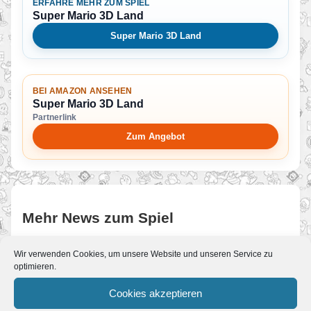
ERFAHRE MEHR ZUM SPIEL
Super Mario 3D Land
Super Mario 3D Land
BEI AMAZON ANSEHEN
Super Mario 3D Land
Partnerlink
Zum Angebot
Mehr News zum Spiel
Wir verwenden Cookies, um unsere Website und unseren Service zu
gamescom: Nintendo enthüllt Neues
optimieren.
zu ARMS, Splatoon 2 und mehr
Von JoKo
•
22. August 2017
Cookies akzeptieren
Diese Woche live am Messestand: Yoshiaki