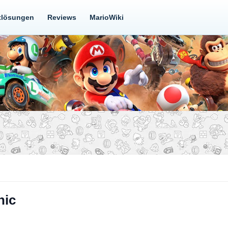
tlösungen
Reviews
MarioWiki
nic