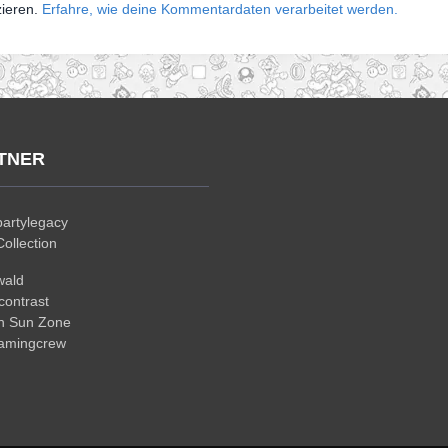
zieren.
Erfahre, wie deine Kommentardaten verarbeitet werden.
TNER
artylegacy
ollection
wald
ontrast
n Sun Zone
gamingcrew