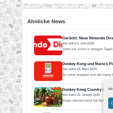
Ähnliche News
Gerücht: Neue Nintendo Direc
Von JoKo
•
5. Juni 2026
Steht uns schon in wenigen Tagen 
Donkey Kong und Mario’s Pic
Von JoKo
•
10. März 2025
Ab sofort erweitert sich die Game
Wir
Donkey Kong Country Retur
Von JoKo
•
16. Januar 2025
Etwas überraschend hat Nintendo
C