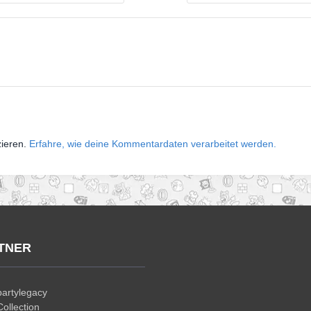
zieren.
Erfahre, wie deine Kommentardaten verarbeitet werden.
TNER
artylegacy
ollection