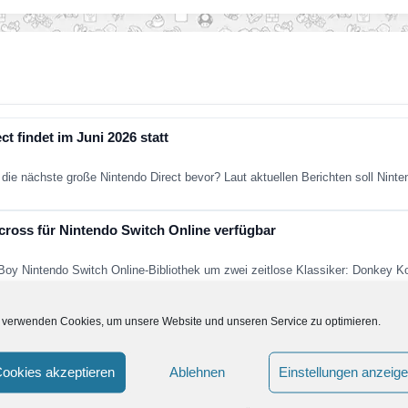
t findet im Juni 2026 statt
die nächste große Nintendo Direct bevor? Laut aktuellen Berichten soll Nint
ross für Nintendo Switch Online verfügbar
 Boy Nintendo Switch Online-Bibliothek um zwei zeitlose Klassiker: Donkey 
 verwenden Cookies, um unsere Website und unseren Service zu optimieren.
ns HD in Europa erschienen
 im vergangenen Jahr Donkey Kong Country Returns HD für die Switch ange
ookies akzeptieren
Ablehnen
Einstellungen anzeig