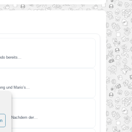
endo bereits…
Kong und Mario’s…
kündigt. Nachdem der…
en