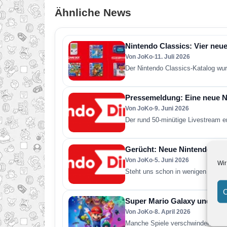
Ähnliche News
Nintendo Classics: Vier neue
Von JoKo
•
11. Juli 2026
Der Nintendo Classics-Katalog wur
Pressemeldung: Eine neue Ni
Von JoKo
•
9. Juni 2026
Der rund 50-minütige Livestream e
Gerücht: Neue Nintendo Direc
Von JoKo
•
5. Juni 2026
Wir
Steht uns schon in wenigen Tagen 
C
Super Mario Galaxy und was 
Von JoKo
•
8. April 2026
Manche Spiele verschwinden nach 