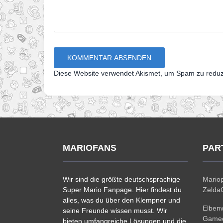
Diese Website verwendet Akismet, um Spam zu redu
MARIOFANS
PAR
Wir sind die größte deutschsprachige
Mariop
Super Mario Fanpage. Hier findest du
ZeldaC
alles, was du über den Klempner und
Elben
seine Freunde wissen musst. Wir
Gamec
bieten umfangreiche Lösungen und die