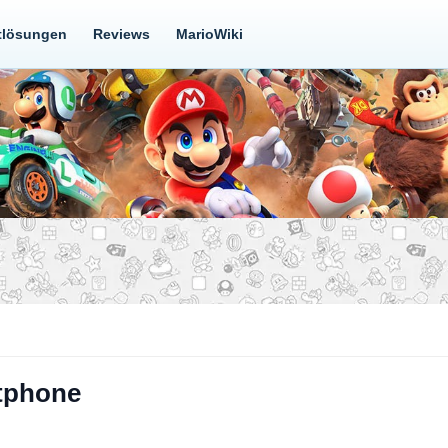
tlösungen
Reviews
MarioWiki
tphone