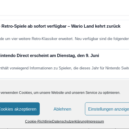
 Retro-Spiele ab sofort verfügbar – Wario Land kehrt zurück
de um vier weitere Retro-Klassiker erweitert. Neu verfügbar sind die folgend
ntendo Direct erscheint am Dienstag, den 9. Juni
nthält vorwiegend Informationen zu Spielen, die dieses Jahr für Nintendo Sw
t findet im Juni 2026 statt
 verwenden Cookies, um unsere Website und unseren Service zu optimieren.
die nächste große Nintendo Direct bevor? Laut aktuellen Berichten soll Nint
ookies akzeptieren
Ablehnen
Einstellungen anzeig
Fans in den nächsten Jahren erwartet
Cookie-Richtlinie
Datenschutzerklärung
Impressum
ein paar Jahren aus dem kollektiven Gedächtnis. Super Mario Galaxy nich