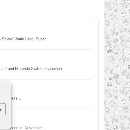
en Spiele: Wario Land: Super…
itch 2 und Nintendo Switch erscheinen…
endo bereits…
en
t. Erschienen im November…