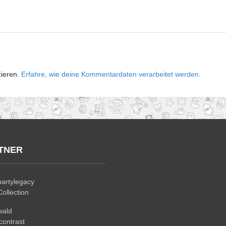
zieren.
Erfahre, wie deine Kommentardaten verarbeitet werden.
TNER
artylegacy
ollection
wald
ontrast