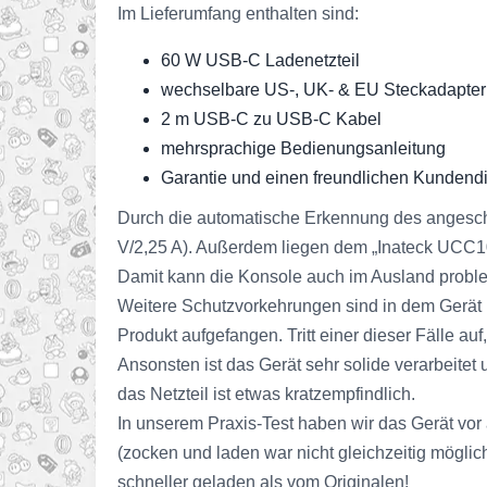
Im Lieferumfang enthalten sind:
60 W USB-C Ladenetzteil
wechselbare US-, UK- & EU Steckadapter
2 m USB-C zu USB-C Kabel
mehrsprachige Bedienungsanleitung
Garantie und einen freundlichen Kundend
Durch die automatische Erkennung des angeschlo
V/2,25 A). Außerdem liegen dem „Inateck UCC10
Damit kann die Konsole auch im Ausland probl
Weitere Schutzvorkehrungen sind in dem Gerät 
Produkt aufgefangen. Tritt einer dieser Fälle au
Ansonsten ist das Gerät sehr solide verarbeite
das Netzteil ist etwas kratzempfindlich.
In unserem Praxis-Test haben wir das Gerät vor 
(zocken und laden war nicht gleichzeitig möglic
schneller geladen als vom Originalen!