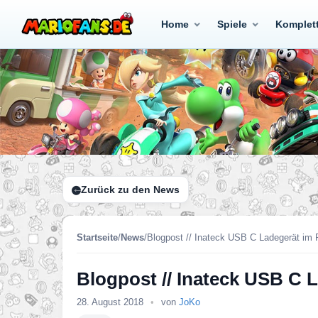
Home
Spiele
Komplet
Zurück zu den News
Startseite
/
News
/
Blogpost // Inateck USB C Ladegerät im 
Blogpost // Inateck USB C L
28. August 2018
•
von
JoKo