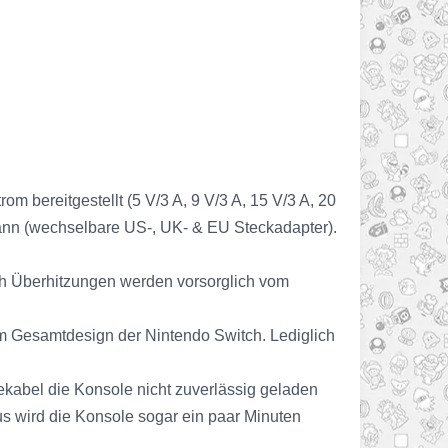
 bereitgestellt (5 V/3 A, 9 V/3 A, 15 V/3 A, 20
ann (wechselbare US-, UK- & EU Steckadapter).
ch Überhitzungen werden vorsorglich vom
um Gesamtdesign der Nintendo Switch. Lediglich
dekabel die Konsole nicht zuverlässig geladen
us wird die Konsole sogar ein paar Minuten