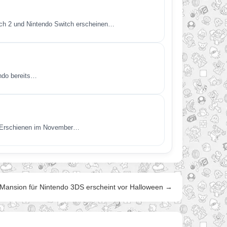
itch 2 und Nintendo Switch erscheinen…
endo bereits…
t. Erschienen im November…
s Mansion für Nintendo 3DS erscheint vor Halloween →