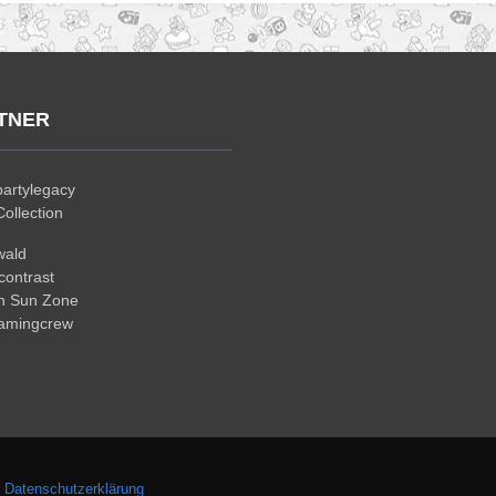
TNER
artylegacy
ollection
wald
ontrast
n Sun Zone
gamingcrew
.
Datenschutzerklärung