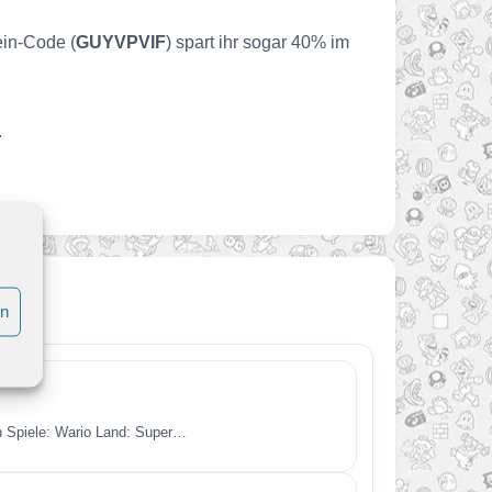
ein-Code (
GUYVPVIF
) spart ihr sogar 40% im
.
en
en Spiele: Wario Land: Super…