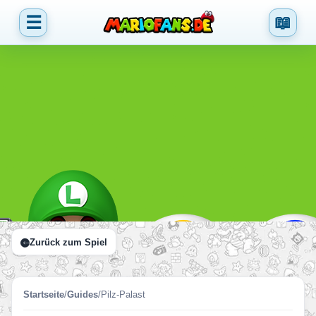
☰
📖
Zurück zum Spiel
Startseite
/
Guides
/
Pilz-Palast