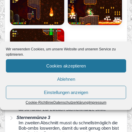
Wir verwenden Cookies, um unsere Website und unseren Service zu
optimieren.
Cookies akzeptieren
Stromschlag oder Magmabad
Ablehnen
Sternenmünze 1
Nach dem Start oben zwischen den Blitzen.
Einstellungen anzeigen
Sternenmünze 2
Cookie-Richtlinie
Datenschutzerklärung
Impressum
Sorg dafür das die Bob-omb auf der Wippe landet und
du so runter zur zweiten Sternenmünze sinkt.
Sternenmünze 3
Im zweiten Abschnitt musst du schnellstmöglich die
Bob-ombs loswerden, damit du weit genug oben bist