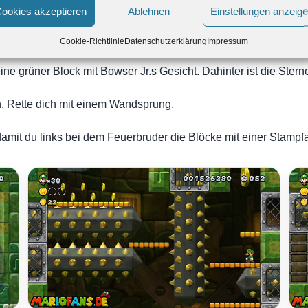
ookies akzeptieren
Ablehnen
Einstellungen anzeig
Durchlöchert im Turm der Dornensäulen
Cookie-Richtlinie
Datenschutzerklärung
Impressum
eine grüner Block mit Bowser Jr.s Gesicht. Dahinter ist die Ste
n. Rette dich mit einem Wandsprung.
damit du links bei dem Feuerbruder die Blöcke mit einer Stampfa