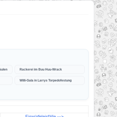
äulen
Rackerei im Buu Huu-Wrack
Willi-Gala in Larrys Torpedofestung
Eiswürfeleisfälle —>