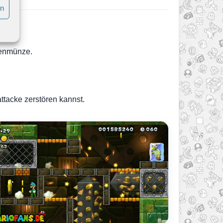
en
rnenmünze.
ttacke zerstören kannst.