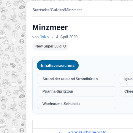
Startseite
/
Guides
/
Minzmeer
Minzmeer
von
JoKo
•
4. April 2020
New Super Luigi U
Inhaltsverzeichnis
Strand der tausend Strandhütten
Igluc
Piranha-Spritztour
Chee
Wachstums-Schubidu
<— Sandkuchenwüste