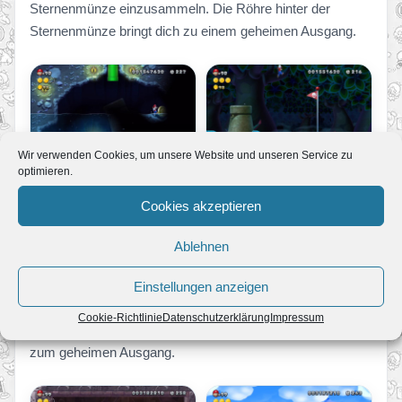
Sternenmünze einzusammeln. Die Röhre hinter der
Sternenmünze bringt dich zu einem geheimen Ausgang.
Wir verwenden Cookies, um unsere Website und unseren Service zu
optimieren.
Cookies akzeptieren
Welt 6-Turm: Grrroll-Turm des Grauens
Steig den Turm weiter nach oben, bis zu den zwei
Ablehnen
Kreissägen die aneinander stoßen. Rechts unter ihnen ist
eine kleine grüne Röhre die auf einer großen liegt. Betritt
Einstellungen anzeigen
die kleine und hol dir die dritte Sternenmünze.
Cookie-Richtlinie
Datenschutzerklärung
Impressum
Durch das folgende Rohr kommst du ganz automatisch
zum geheimen Ausgang.