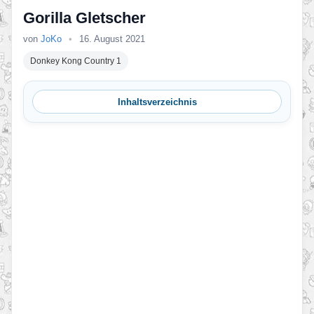
Gorilla Gletscher
von
JoKo
•
16. August 2021
Donkey Kong Country 1
Inhaltsverzeichnis