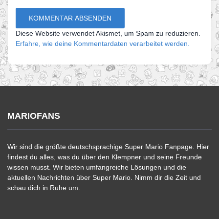
Diese Website verwendet Akismet, um Spam zu reduzieren.
Erfahre, wie deine Kommentardaten verarbeitet werden.
MARIOFANS
Wir sind die größte deutschsprachige Super Mario Fanpage. Hier
findest du alles, was du über den Klempner und seine Freunde
wissen musst. Wir bieten umfangreiche Lösungen und die
aktuellen Nachrichten über Super Mario. Nimm dir die Zeit und
schau dich in Ruhe um.