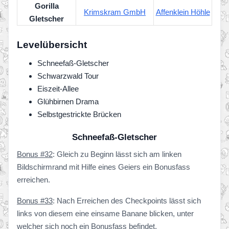
Gorilla
Krimskram GmbH
Affenklein Höhle
Gletscher
Levelübersicht
Schneefaß-Gletscher
Schwarzwald Tour
Eiszeit-Allee
Glühbirnen Drama
Selbstgestrickte Brücken
Schneefaß-Gletscher
Bonus #32
: Gleich zu Beginn lässt sich am linken
Bildschirmrand mit Hilfe eines Geiers ein Bonusfass
erreichen.
Bonus #33
: Nach Erreichen des Checkpoints lässt sich
links von diesem eine einsame Banane blicken, unter
welcher sich noch ein Bonusfass befindet.