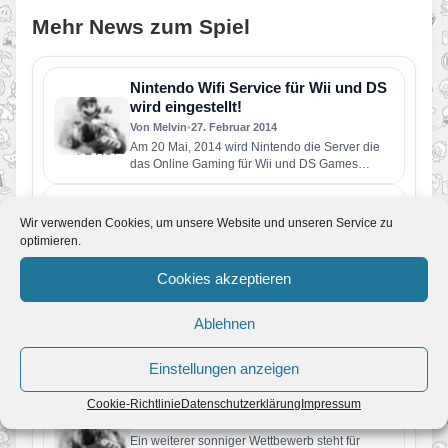
Mehr News zum Spiel
Nintendo Wifi Service für Wii und DS
wird eingestellt!
Von Melvin
•
27. Februar 2014
Am 20 Mai, 2014 wird Nintendo die Server die
das Online Gaming für Wii und DS Games
ermöglichen abstellen!…
79. Mario Kart Wii Wettbewerb
Wir verwenden Cookies, um unsere Website und unseren Service zu
Von JoKo
•
4. August 2011
optimieren.
Nintendo wiederholt erneut einen alten
Wettbewerb. Diesmal den 36. und damit einen
Cookies akzeptieren
relativ einfachen. Aufgabe ist es, durch…
77. Mario Kart Wii Wettbewerb
Ablehnen
Von JoKo
•
2. Juli 2011
Der erste Wettbewerb im Juli ist gestartet.
Aufgabe ist es, drei Runden durch Bowsers
Einstellungen anzeigen
Festung zu fahren. Dabei…
76. Mario Kart Wii Wettbewerb
Cookie-Richtlinie
Datenschutzerklärung
Impressum
Von JoKo
•
16. Juni 2011
Ein weiterer sonniger Wettbewerb steht für