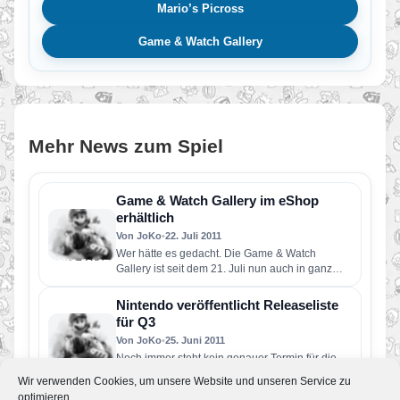
Mario’s Picross
Game & Watch Gallery
Mehr News zum Spiel
Game & Watch Gallery im eShop
erhältlich
Von JoKo
•
22. Juli 2011
Wer hätte es gedacht. Die Game & Watch
Gallery ist seit dem 21. Juli nun auch in ganz…
Nintendo veröffentlicht Releaseliste
für Q3
Von JoKo
•
25. Juni 2011
Noch immer steht kein genauer Termin für die
neuen Mario-Titel für den 3DS fest und es blieb
Wir verwenden Cookies, um unsere Website und unseren Service zu
zu…
optimieren.