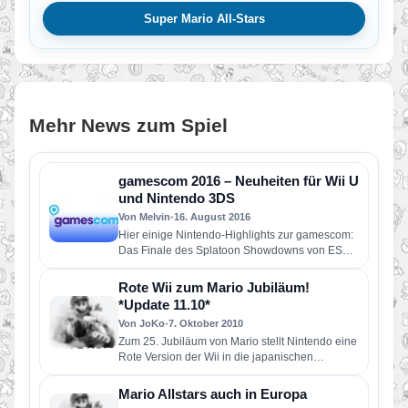
Super Mario All-Stars
Mehr News zum Spiel
gamescom 2016 – Neuheiten für Wii U
und Nintendo 3DS
Von Melvin
•
16. August 2016
Hier einige Nintendo-Highlights zur gamescom:
Das Finale des Splatoon Showdowns von ESL,
neue Spiele-Hits wie YO-KAI WATCH 2…
Rote Wii zum Mario Jubiläum!
*Update 11.10*
Von JoKo
•
7. Oktober 2010
Zum 25. Jubiläum von Mario stellt Nintendo eine
Rote Version der Wii in die japanischen
Verkaufsregalen. Ab dem…
Mario Allstars auch in Europa