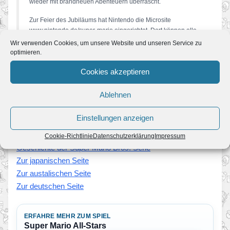
wieder mit brandneuen Abenteuern überrascht.
Zur Feier des Jubiläums hat Nintendo die Microsite
www.nintendo.de/super-mario eingerichtet. Dort können alle
Mario-Fans an einem Wettbewerb teilnehmen und Videos
Wir verwenden Cookies, um unsere Website und unseren Service zu
hochladen, in denen sie der Begeisterung für ihren Helden
optimieren.
Ausdruck verleihen.
Cookies akzeptieren
Natürlich wollen auch wir der Serie alles gute wünschen
Ablehnen
und hoffen doch auf mindestens weitere 25 Jahre mit
unserem Lieblingsklempner
Einstellungen anzeigen
Zum Sternekatalog
Cookie-Richtlinie
Datenschutzerklärung
Impressum
Geschichte der Super Mario Bros. Serie
Zur japanischen Seite
Zur austalischen Seite
Zur deutschen Seite
ERFAHRE MEHR ZUM SPIEL
Super Mario All-Stars