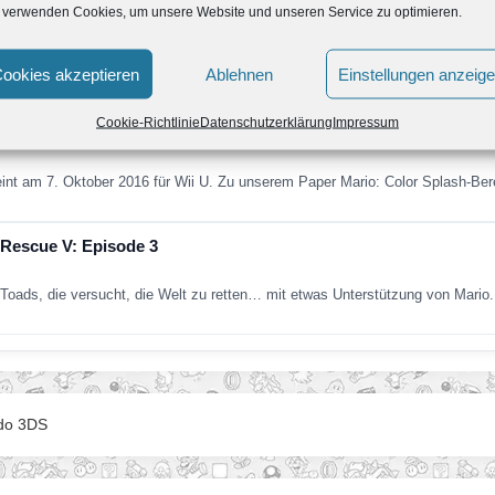
 verwenden Cookies, um unsere Website und unseren Service zu optimieren.
er Mario: Color Splash und Mario Party: Star Rush
ans zu abwechslungsreichem Spielspaß ein: Von Klassiker bis Smartphone-Sp
ookies akzeptieren
Ablehnen
Einstellungen anzeig
Cookie-Richtlinie
Datenschutzerklärung
Impressum
immt Farbe an
eint am 7. Oktober 2016 für Wii U. Zu unserem Paper Mario: Color Splash-Be
 Rescue V: Episode 3
 Toads, die versucht, die Welt zu retten… mit etwas Unterstützung von Mario
ndo 3DS