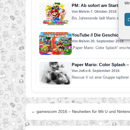
Wir
PM: Ab sofort am Start: Pap
Von Melvin
•
7. Oktober 2016
Bis Jahresende lädt Mario seine F
C
YouTube // Die Geschichte n
Von Melvin
•
30. September 2016
„Paper Mario: Color Splash“ ersch
Paper Mario: Color Splash –
Von JoKo
•
8. September 2016
Rescue V ist eine Gruppe tapferer
← gamescom 2016 – Neuheiten für Wii U und Ninte