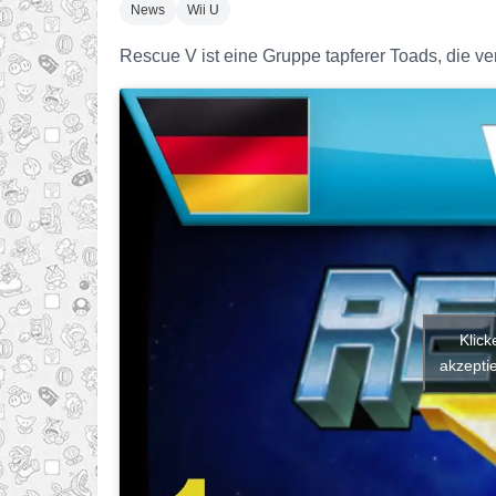
News
Wii U
Rescue V ist eine Gruppe tapferer Toads, die ve
Klick
akzeptie