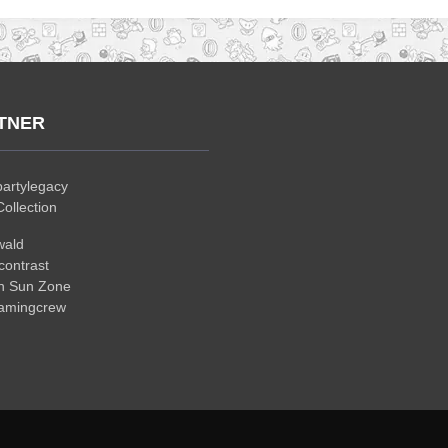
TNER
artylegacy
ollection
wald
ontrast
n Sun Zone
gamingcrew