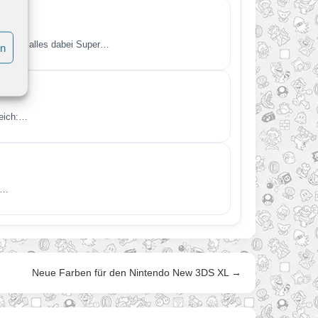
iel ist alles dabei Super…
en
reich:…
.…
Neue Farben für den Nintendo New 3DS XL →