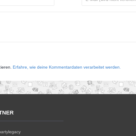
zieren.
Erfahre, wie deine Kommentardaten verarbeitet werden.
TNER
artylegacy