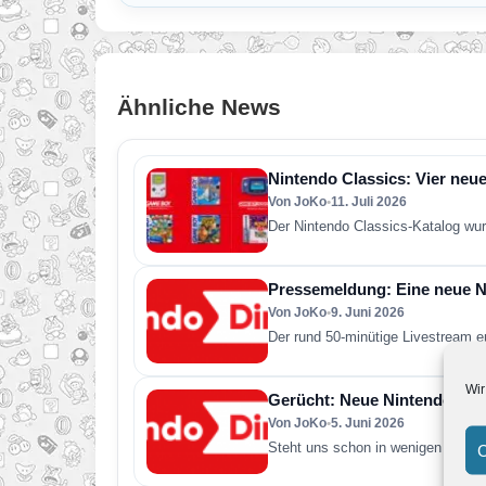
Ähnliche News
Nintendo Classics: Vier neue
Von JoKo
•
11. Juli 2026
Der Nintendo Classics-Katalog wur
Pressemeldung: Eine neue Ni
Von JoKo
•
9. Juni 2026
Der rund 50-minütige Livestream e
Wir
Gerücht: Neue Nintendo Direc
Von JoKo
•
5. Juni 2026
Steht uns schon in wenigen Tagen 
C