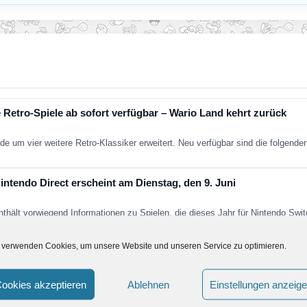
 Retro-Spiele ab sofort verfügbar – Wario Land kehrt zurück
de um vier weitere Retro-Klassiker erweitert. Neu verfügbar sind die folgend
ntendo Direct erscheint am Dienstag, den 9. Juni
nthält vorwiegend Informationen zu Spielen, die dieses Jahr für Nintendo Sw
 verwenden Cookies, um unsere Website und unseren Service zu optimieren.
t findet im Juni 2026 statt
die nächste große Nintendo Direct bevor? Laut aktuellen Berichten soll Nint
ookies akzeptieren
Ablehnen
Einstellungen anzeig