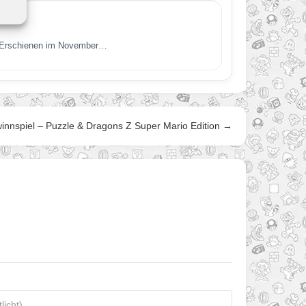
t. Erschienen im November…
innspiel – Puzzle & Dragons Z Super Mario Edition →