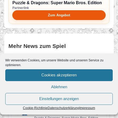
Puzzle & Dragons: Super Mario Bros. Edition
Partnerlink
Zum Angebot
Mehr News zum Spiel
Wir verwenden Cookies, um unsere Website und unseren Service zu
Super Mario Kalender – 08. Mai –
optimieren.
Puzzle & Dragons: Super Mario Bros.
Edition
Cookies akzeptieren
Von JoKo
•
8. Mai 2021
Am 08. Mai 2015 erschien: Puzzle & Dragons
Ablehnen
Super Mario Bros. Edition für den Nintendo 3DS
in Europa.…
Review: Puzzle & Dragons: Super
Einstellungen anzeigen
Mario Bros. Edition
Cookie-Richtlinie
Datenschutzerklärung
Impressum
Von JoKo
•
16. Mai 2015
Das vor einer Woche erschienene Puzzle-Spiel