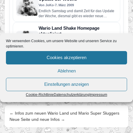
Von JoKo
•
7. März 2009
Endlich Samstag und damit Zeit für das Update
der Woche, diesmal gibt es wieder neue
Wallpapers. Die Seiten…
Wario Land Shake Homepage
aktualisiert
Von JoKo
•
17. Juli 2008
Wir verwenden Cookies, um unsere Website und unseren Service zu
Die offizielle japanische Homepage von Wario
optimieren.
Land: The Shake Dimension, wurde heute
aktualisiert. So ist es jetzt möglich…
Cookies akzeptieren
Wario Land Shake, Homepage
eröffnet.
Ablehnen
Von JoKo
•
2. Juli 2008
Heute wurde die offizielle Homepage von Wario
Einstellungen anzeigen
Land: The Shake Dimension, die Seite ist noch
nicht ganz vollständig,…
Cookie-Richtlinie
Datenschutzerklärung
Impressum
← Infos zum neuen Wario Land und Mario Super Sluggers
Neue Seite und neue Infos →