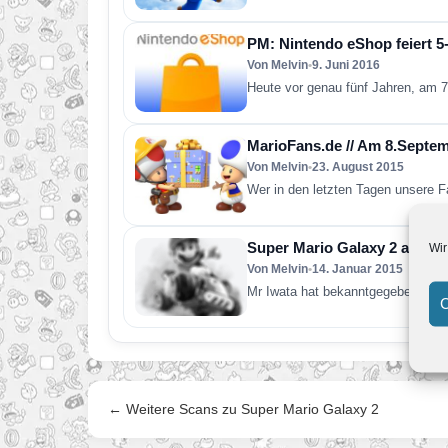
PM: Nintendo eShop feiert 5-
Von Melvin
•
9. Juni 2016
Heute vor genau fünf Jahren, am 7
MarioFans.de // Am 8.Septem
Von Melvin
•
23. August 2015
Wer in den letzten Tagen unsere F
Super Mario Galaxy 2 als Do
Wir
Von Melvin
•
14. Januar 2015
Mr Iwata hat bekanntgegeben dass 
C
← Weitere Scans zu Super Mario Galaxy 2