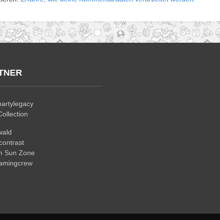
TNER
artylegacy
ollection
wald
ontrast
n Sun Zone
gamingcrew