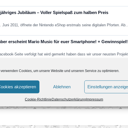
jähriges Jubiläum – Voller Spielspaß zum halben Preis
. Juni 2011, öffnete der Nintendo eShop erstmals seine digitalen Pforten. Ab
ber erscheint Mario Music für euer Smartphone! + Gewinnspiel!
acebook-Seite verfolgt hat wird gemerkt haben dass wir unser neusten Proje
wnload für Wii U verfügbar.
 verwenden Cookies, um unsere Website und unseren Service zu optimieren.
es ausgewählte Wii Titel bald als Download für Wii U geben wird. Den…
ookies akzeptieren
Ablehnen
Einstellungen anzeig
Cookie-Richtlinie
Datenschutzerklärung
Impressum