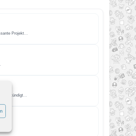
essante Projekt…
…
kt angekündigt…
en