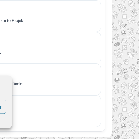
essante Projekt…
…
kt angekündigt…
en