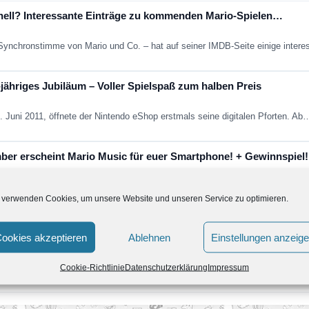
hnell? Interessante Einträge zu kommenden Mario-Spielen…
e Synchronstimme von Mario und Co. – hat auf seiner IMDB-Seite einige inter
jähriges Jubiläum – Voller Spielspaß zum halben Preis
. Juni 2011, öffnete der Nintendo eShop erstmals seine digitalen Pforten. Ab
ber erscheint Mario Music für euer Smartphone! + Gewinnspiel!
acebook-Seite verfolgt hat wird gemerkt haben dass wir unser neusten Proje
 verwenden Cookies, um unsere Website und unseren Service zu optimieren.
wnload für Wii U verfügbar.
ookies akzeptieren
Ablehnen
Einstellungen anzeig
es ausgewählte Wii Titel bald als Download für Wii U geben wird. Den…
Cookie-Richtlinie
Datenschutzerklärung
Impressum