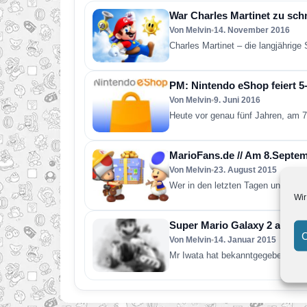
War Charles Martinet zu sc
Von Melvin
•
14. November 2016
Charles Martinet – die langjährig
PM: Nintendo eShop feiert 5-
Von Melvin
•
9. Juni 2016
Heute vor genau fünf Jahren, am 7
MarioFans.de // Am 8.Septem
Von Melvin
•
23. August 2015
Wer in den letzten Tagen unsere F
Wir
Super Mario Galaxy 2 als Do
C
Von Melvin
•
14. Januar 2015
Mr Iwata hat bekanntgegeben dass 