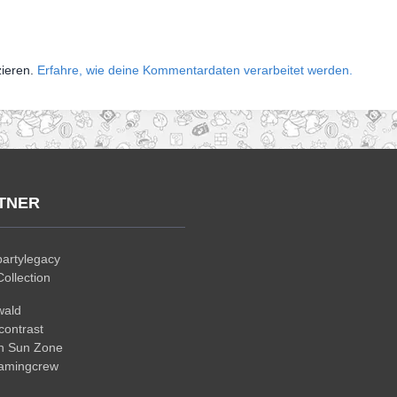
zieren.
Erfahre, wie deine Kommentardaten verarbeitet werden.
TNER
artylegacy
ollection
wald
ontrast
n Sun Zone
gamingcrew