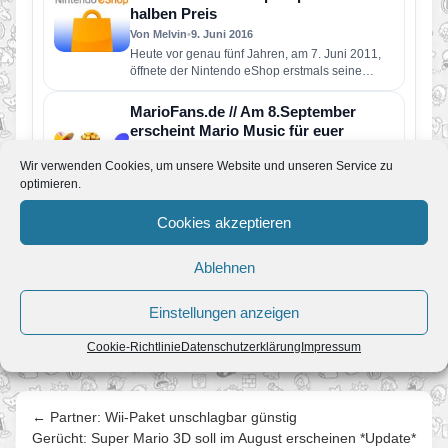
halben Preis
Von Melvin
•
9. Juni 2016
Heute vor genau fünf Jahren, am 7. Juni 2011,
öffnete der Nintendo eShop erstmals seine
digitalen Pforten. Ab…
MarioFans.de // Am 8.September
erscheint Mario Music für euer
Smartphone! + Gewinnspiel!
Wir verwenden Cookies, um unsere Website und unseren Service zu
Von Melvin
•
23. August 2015
optimieren.
Wer in den letzten Tagen unsere Facebook-
Seite verfolgt hat wird gemerkt haben dass wir
Cookies akzeptieren
unser neusten Projekt angekündigt…
Super Mario Galaxy 2 als Download
für Wii U verfügbar.
Ablehnen
Von Melvin
•
14. Januar 2015
Mr Iwata hat bekanntgegeben dass es
Einstellungen anzeigen
ausgewählte Wii Titel bald als Download für Wii
U geben wird. Den…
Cookie-Richtlinie
Datenschutzerklärung
Impressum
← Partner: Wii-Paket unschlagbar günstig
Gerücht: Super Mario 3D soll im August erscheinen *Update*