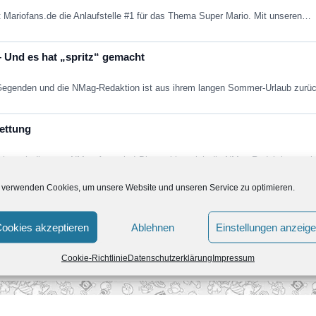
it Mariofans.de die Anlaufstelle #1 für das Thema Super Mario. Mit unseren…
 Und es hat „spritz“ gemacht
e Gegenden und die NMag-Redaktion ist aus ihrem langen Sommer-Urlaub zur
ettung
ndlich auch die neue NMag-Ausgabe! Diesmal hat sich die NMag-Redaktion nac
 verwenden Cookies, um unsere Website und unseren Service zu optimieren.
ookies akzeptieren
Ablehnen
Einstellungen anzeig
uerlust Der Winter steht vor der Tür und das bedeutet für viele Videospiele
Cookie-Richtlinie
Datenschutzerklärung
Impressum