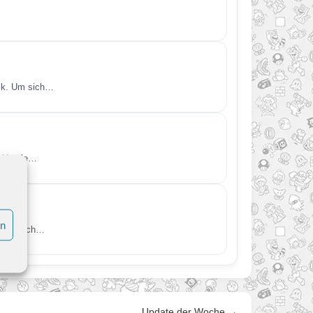
ück. Um sich…
h Hyrule…
en
r reichlich…
Update der Woche →