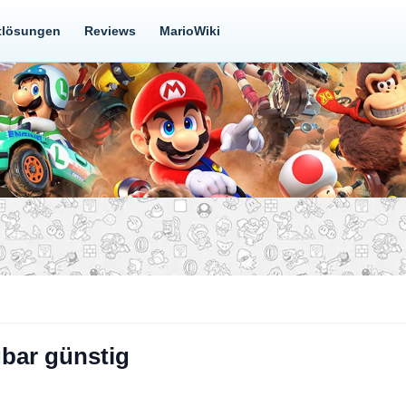
tlösungen
Reviews
MarioWiki
gbar günstig