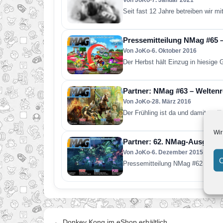
Von JoKo
•
7. Januar 2021
Seit fast 12 Jahre betreiben wir m
Pressemitteilung NMag #65 –
Von JoKo
•
6. Oktober 2016
Der Herbst hält Einzug in hiesig
Partner: NMag #63 – Weltenr
Von JoKo
•
28. März 2016
Der Frühling ist da und damit e
Wir
Partner: 62. NMag-Ausgabe
Von JoKo
•
6. Dezember 2015
C
Pressemitteilung NMag #62 – Abente
← Donkey Kong im eShop erhältlich