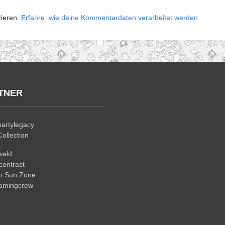
zieren.
Erfahre, wie deine Kommentardaten verarbeitet werden.
TNER
artylegacy
ollection
wald
ontrast
n Sun Zone
gamingcrew