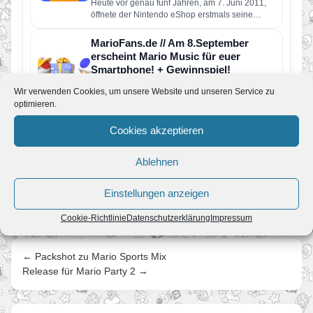
Heute vor genau fünf Jahren, am 7. Juni 2011,
öffnete der Nintendo eShop erstmals seine
digitalen Pforten. Ab…
MarioFans.de // Am 8.September
erscheint Mario Music für euer
Smartphone! + Gewinnspiel!
Von Melvin
•
23. August 2015
Wir verwenden Cookies, um unsere Website und unseren Service zu
Wer in den letzten Tagen unsere Facebook-
optimieren.
Seite verfolgt hat wird gemerkt haben dass wir
unser neusten Projekt angekündigt…
Cookies akzeptieren
Super Mario Galaxy 2 als Download
für Wii U verfügbar.
Ablehnen
Von Melvin
•
14. Januar 2015
Mr Iwata hat bekanntgegeben dass es
ausgewählte Wii Titel bald als Download für Wii
Einstellungen anzeigen
U geben wird. Den…
Cookie-Richtlinie
Datenschutzerklärung
Impressum
← Packshot zu Mario Sports Mix
Release für Mario Party 2 →