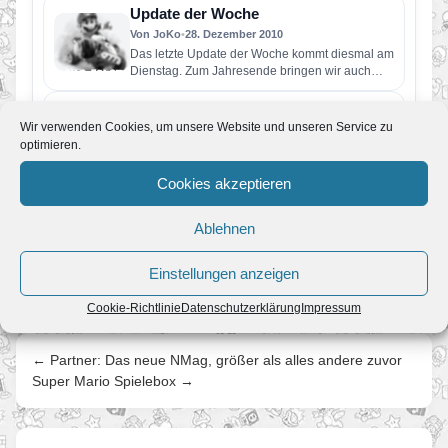
Update der Woche
Von JoKo
•
28. Dezember 2010
Das letzte Update der Woche kommt diesmal am
Dienstag. Zum Jahresende bringen wir auch
unsere letzte Lösung zu…
Update der Woche
Wir verwenden Cookies, um unsere Website und unseren Service zu
Von JoKo
•
2. Oktober 2010
optimieren.
Schon über die Hälfte haben wir bei unserer
Komplettlösung zu Mario & Luigi: Zusammen
Cookies akzeptieren
durch die Zeit fertiggestellt.…
Update der Woche
Ablehnen
Von JoKo
•
18. September 2010
Bevor wir unsere Komplettlösung einschlafen
lassen, setzen wir sie lieber fort. Deswegen gibt
Einstellungen anzeigen
es auch heute wieder zwei…
Cookie-Richtlinie
Datenschutzerklärung
Impressum
← Partner: Das neue NMag, größer als alles andere zuvor
Super Mario Spielebox →