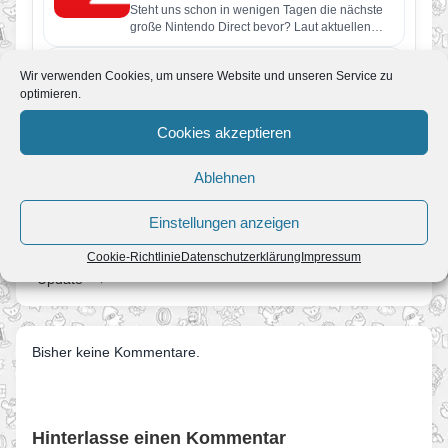
Steht uns schon in wenigen Tagen die nächste
große Nintendo Direct bevor? Laut aktuellen
Berichten soll Nintendo bereits…
Super Mario Galaxy und was Fans in
Wir verwenden Cookies, um unsere Website und unseren Service zu
den nächsten Jahren erwartet
optimieren.
Von JoKo
•
8. April 2026
Manche Spiele verschwinden nach ein paar
Cookies akzeptieren
Jahren aus dem kollektiven Gedächtnis. Super
Mario Galaxy nicht. Erschienen im November…
Ablehnen
Einstellungen anzeigen
← Weiteres Update der japanischen Galaxy 2 – Microsite
Viele neue Gameplay – Videos zu Super Mario Galaxy 2
Cookie-Richtlinie
Datenschutzerklärung
Impressum
*Update* →
Bisher keine Kommentare.
Hinterlasse einen Kommentar