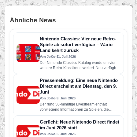
Ähnliche News
Nintendo Classics: Vier neue Retro-
Spiele ab sofort verfügbar – Wario
Land kehrt zurück
Von JoKo
•
11. Juli 2026
Der Nintendo Classics-Katalog wurde um vier
weitere Retro-Klassiker erweitert. Neu verfügbar
sind die folgenden Spiele: Wario Land: Super…
Pressemeldung: Eine neue Nintendo
Direct erscheint am Dienstag, den 9.
Juni
Von JoKo
•
9. Juni 2026
Der rund 50-minütige Livestream enthält
vorwiegend Informationen zu Spielen, die
dieses Jahr für Nintendo Switch 2 und Nintendo
Switch erscheinen…
Gerücht: Neue Nintendo Direct findet
im Juni 2026 statt
Von JoKo
•
5. Juni 2026