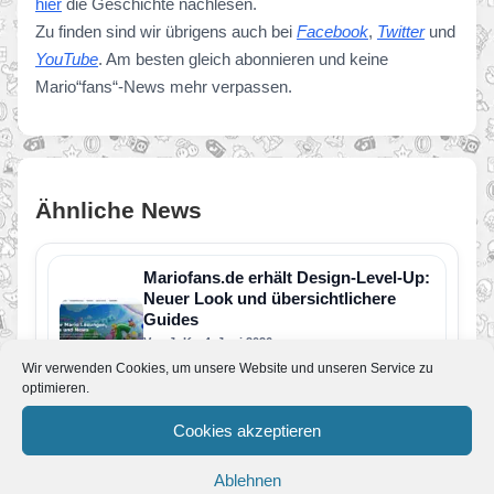
hier
die Geschichte nachlesen.
Zu finden sind wir übrigens auch bei
Facebook
,
Twitter
und
YouTube
. Am besten gleich abonnieren und keine
Mario“fans“-News mehr verpassen.
Ähnliche News
Mariofans.de erhält Design-Level-Up:
Neuer Look und übersichtlichere
Guides
Von JoKo
•
4. Juni 2026
In den letzten Tagen hat sich auf Mariofans.de
Wir verwenden Cookies, um unsere Website und unseren Service zu
einiges getan: Unsere Seite wurde optisch und
optimieren.
technisch umfangreich überarbeitet…
18 Jahre Mariofans.de
Cookies akzeptieren
Von JoKo
•
3. Februar 2026
Heute ist ein ganz besonderer Tag: Mariofans.de
Ablehnen
feiert sein 18-jähriges Jubiläum. Was im Jahr