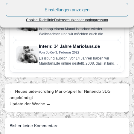
2008 als kleine Fanseite…
Einstellungen anzeigen
Mario Kart 8 Deluxe – Gewinnspiel –
Mariofans.de
Cookie-Richtlinie
Datenschutzerklärung
Impressum
Von JoKo
•
17. November 2022
In knapp einem Monat ist schon wieder
Weihnachten und wir möchten euch die
Vorweihnachtszeit mit einem Gewinnspiel
versüßen.…
Intern: 14 Jahre Mariofans.de
Von JoKo
•
3. Februar 2022
Es ist unglaublich. Vor 14 Jahren haben wir
Mariofans.de online gestellt. 2008, das ist lange
her. Seitdem wurden…
← Neues Side-scrolling Mario-Spiel für Nintendo 3DS
angekündigt
Update der Woche →
Bisher keine Kommentare.