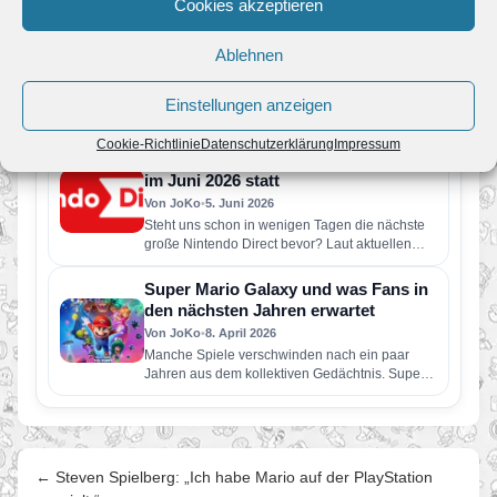
Cookies akzeptieren
Pressemeldung: Eine neue Nintendo
Direct erscheint am Dienstag, den 9.
Juni
Ablehnen
Von JoKo
•
9. Juni 2026
Der rund 50-minütige Livestream enthält
Einstellungen anzeigen
vorwiegend Informationen zu Spielen, die
dieses Jahr für Nintendo Switch 2 und Nintendo
Cookie-Richtlinie
Datenschutzerklärung
Impressum
Switch erscheinen…
Gerücht: Neue Nintendo Direct findet
im Juni 2026 statt
Von JoKo
•
5. Juni 2026
Steht uns schon in wenigen Tagen die nächste
große Nintendo Direct bevor? Laut aktuellen
Berichten soll Nintendo bereits…
Super Mario Galaxy und was Fans in
den nächsten Jahren erwartet
Von JoKo
•
8. April 2026
Manche Spiele verschwinden nach ein paar
Jahren aus dem kollektiven Gedächtnis. Super
Mario Galaxy nicht. Erschienen im November…
← Steven Spielberg: „Ich habe Mario auf der PlayStation