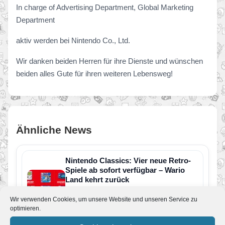
In charge of Advertising Department, Global Marketing
Department
aktiv werden bei Nintendo Co., Ltd.
Wir danken beiden Herren für ihre Dienste und wünschen
beiden alles Gute für ihren weiteren Lebensweg!
Ähnliche News
Nintendo Classics: Vier neue Retro-
Spiele ab sofort verfügbar – Wario
Land kehrt zurück
Von JoKo
•
11. Juli 2026
Wir verwenden Cookies, um unsere Website und unseren Service zu
Der Nintendo Classics-Katalog wurde um vier
optimieren.
weitere Retro-Klassiker erweitert. Neu verfügbar
sind die folgenden Spiele: Wario Land: Super…