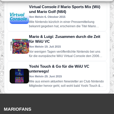
Fans der Super…
Virtual Console // Mario Sports Mix (Wii)
und Mario Golf (N64)
Von Melvin
•
6. Oktober 2015
Wie Nintendo kürzlich in einer Pressemitteilung
bekannt gegeben hat, erscheinen die Titel Mario
Sports Mix (Wii) und Mario…
Mario & Luigi: Zusammen durch die Zeit
für WiiU VC
Von Melvin
•
19. Juli 2015
Vor wenigen Tagen veröffentlichte Nintendo bei uns
für die europäische WiiU Virtual Console den 2006
erschienenen Nintendo DS-Titel…
Yoshi Touch & Go für die WiiU VC
unterwegs!
Von Melvin
•
29. Juni 2015
Wie aus einem aktuellen Newsletter an Club Nintendo
Mitglieder hervor geht, soll wohl bald Yoshi Touch &
Go…
MARIOFANS