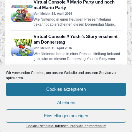
Virtual Console // Mario Party und noch
mal Mario Party
Von Melvin
•
18. April 2016
Wie Nintendo in einer heutigen Pressemitteilung
bekannt gab erscheinen diesen Donnerstag Mario
Party 2 und Mario Party DS…
Virtual Console // Yoshi’s Story erscheint
am Donnerstag
Von Melvin
•
11. April 2016
Wie Nintendo heute in einer Pressemitteilung bekannt
gab, wird an diesem Donnerstag Yoshi’s Story vom
Nintendo 64 für…
Nintendo Direct // Super Nintendo für New
Wir verwenden Cookies, um unsere Website und unseren Service zu
3DS
optimieren.
Von Melvin
•
4. März 2016
Im Rahmen der gestrigen Nintendo Direct hat
Cookies akzeptieren
Nintendo nun wieder einige Virtual Console-Titel
gezeigt, von denen jeweils zwei…
Ablehnen
Virtual Console // Super Mario Galaxy
erscheint am Donnerstag
Einstellungen anzeigen
Von Melvin
•
1. Februar 2016
Wie jeden Montag, hat auch diesmal wieder Nintendo
Cookie-Richtlinie
Datenschutzerklärung
Impressum
die Downloads der Woche bekanntgegeben! Für alle