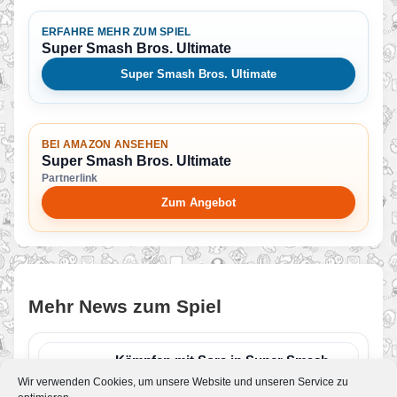
ERFAHRE MEHR ZUM SPIEL
Super Smash Bros. Ultimate
Super Smash Bros. Ultimate
BEI AMAZON ANSEHEN
Super Smash Bros. Ultimate
Partnerlink
Zum Angebot
Mehr News zum Spiel
Kämpfen mit Sora in Super Smash
Bros Ultimate
Wir verwenden Cookies, um unsere Website und unseren Service zu
Von Melvin
•
15. Oktober 2021