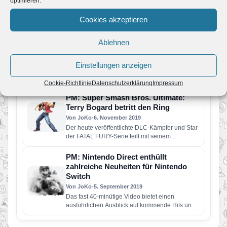
optimieren.
Der letzte Kampf beginnt! Sora aus KINGDOM
HEARTS ist ab 19. Oktober als der letzte
Cookies akzeptieren
Kämpfer in Super…
Super Smash Bros. Ultimate:
Ablehnen
Fighters Pass Vol. 2 angekündigt
Von JoKo
•
20. Januar 2020
Einstellungen anzeigen
Noch mehr Kämpfer, Stages und Musiktitel
erscheinen als herunterladbare Zusatzinhalte für
Cookie-Richtlinie
Datenschutzerklärung
Impressum
Super Smash Bros. Ultimate! Mit dem Fighters…
PM: Super Smash Bros. Ultimate:
Terry Bogard betritt den Ring
Von JoKo
•
6. November 2019
Der heute veröffentlichte DLC-Kämpfer und Star
der FATAL FURY-Serie teilt mit seinem
einzigartigen Kampfstil kräftig aus Terrys
Spielweise…
PM: Nintendo Direct enthüllt
zahlreiche Neuheiten für Nintendo
Switch
Von JoKo
•
5. September 2019
Das fast 40-minütige Video bietet einen
ausführlichen Ausblick auf kommende Hits und
enthüllt Inhalte, die ab sofort verfügbar…