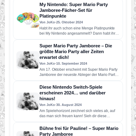
My Nintendo: Super Mario Party
Jamboree-Fächer-Set für
Platinpunkte
Von JoKo
•
25. Oktober 2024
Habt ihr auch schon eine Menge Platinpunkte
bei My Nintendo angesammelt? Dann habt ihr
Glück, denn Nintendo bietet…
Super Mario Party Jamboree – Die
größte Mario Party aller Zeiten
erwartet dich!
Von JoKo
•
10. September 2024
Am 17. Oktober erscheint mit Super Mario Party
Jamboree der neueste Ableger der Mario Party
Serie für die…
Diese Nintendo Switch-Spiele
erscheinen 2024… und darüber
hinaus!
Von JoKo
•
30. August 2024
Am Spielehorizont zeichnet sich vieles ab, auf
das man sich freuen kann! Sieh dir diese
kommenden Nintendo Switch-Spiele…
Bühne frei für Pauline! – Super Mario
Party Jamboree