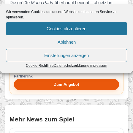
Die größte
Mario Party
überhaupt beginnt – ab jetzt in
Super Mario Party Jamboree
.
Wir verwenden Cookies, um unsere Website und unseren Service zu
optimieren.
ERFAHRE MEHR ZUM SPIEL
Cookies akzeptieren
Super Mario Party Jamboree
Super Mario Party Jamboree
Ablehnen
Einstellungen anzeigen
BEI AMAZON ANSEHEN
Cookie-Richtlinie
Datenschutzerklärung
Impressum
Super Mario Party Jamboree
Partnerlink
Zum Angebot
Mehr News zum Spiel