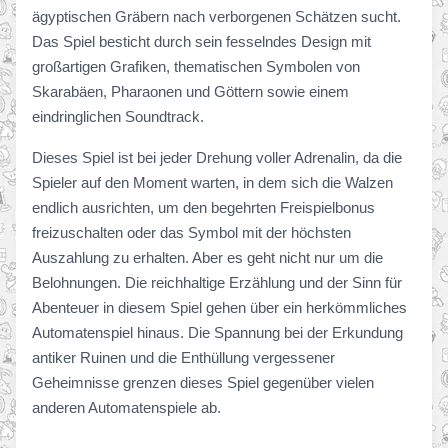
ägyptischen Gräbern nach verborgenen Schätzen sucht.
Das Spiel besticht durch sein fesselndes Design mit
großartigen Grafiken, thematischen Symbolen von
Skarabäen, Pharaonen und Göttern sowie einem
eindringlichen Soundtrack.
Dieses Spiel ist bei jeder Drehung voller Adrenalin, da die
Spieler auf den Moment warten, in dem sich die Walzen
endlich ausrichten, um den begehrten Freispielbonus
freizuschalten oder das Symbol mit der höchsten
Auszahlung zu erhalten. Aber es geht nicht nur um die
Belohnungen. Die reichhaltige Erzählung und der Sinn für
Abenteuer in diesem Spiel gehen über ein herkömmliches
Automatenspiel hinaus. Die Spannung bei der Erkundung
antiker Ruinen und die Enthüllung vergessener
Geheimnisse grenzen dieses Spiel gegenüber vielen
anderen Automatenspiele ab.