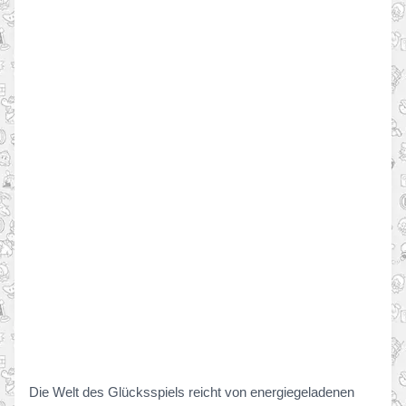
Die Welt des Glücksspiels reicht von energiegeladenen