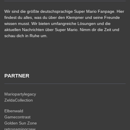
Wir sind die größte deutschsprachige Super Mario Fanpage. Hier
findest du alles, was du über den Klempner und seine Freunde
wissen musst. Wir bieten umfangreiche Lösungen und die
aktuellen Nachrichten über Super Mario. Nimm dir die Zeit und
schau dich in Ruhe um.
PARTNER
Mariopartylegacy
ZeldaCollection
Elbenwald
Gamecontrast
Golden Sun Zone
retrogamingcrew