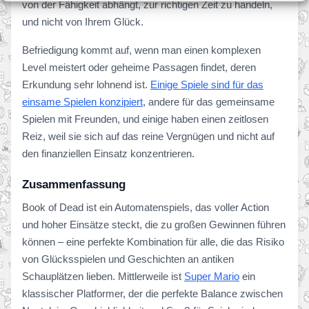
von der Fähigkeit abhängt, zur richtigen Zeit zu handeln,
und nicht von Ihrem Glück.
Befriedigung kommt auf, wenn man einen komplexen
Level meistert oder geheime Passagen findet, deren
Erkundung sehr lohnend ist.
Einige Spiele sind für das
einsame Spielen konzipiert
, andere für das gemeinsame
Spielen mit Freunden, und einige haben einen zeitlosen
Reiz, weil sie sich auf das reine Vergnügen und nicht auf
den finanziellen Einsatz konzentrieren.
Zusammenfassung
Book of Dead ist ein Automatenspiels, das voller Action
und hoher Einsätze steckt, die zu großen Gewinnen führen
können – eine perfekte Kombination für alle, die das Risiko
von Glücksspielen und Geschichten an antiken
Schauplätzen lieben. Mittlerweile ist
Super Mario
ein
klassischer Platformer, der die perfekte Balance zwischen