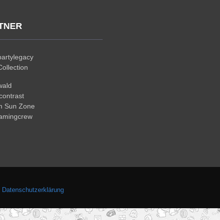
TNER
artylegacy
ollection
wald
ontrast
n Sun Zone
gamingcrew
.
Datenschutzerklärung