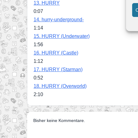
13.
HURRY
C
0:07
14.
hurry-underground-
1:14
15.
HURRY (Underwater)
1:56
16.
HURRY (Castle)
1:12
17.
HURRY (Starman)
0:52
18.
HURRY (Overworld)
2:10
Bisher keine Kommentare.