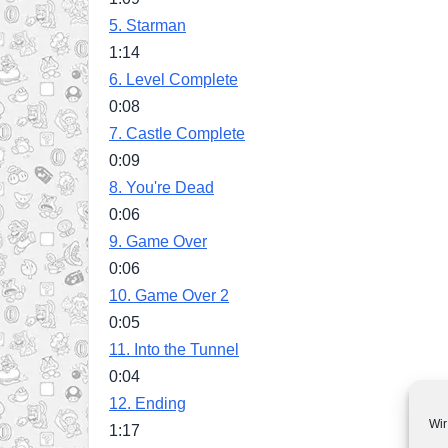
5.
Starman
1:14
6.
Level Complete
0:08
7.
Castle Complete
0:09
8.
You're Dead
0:06
9.
Game Over
0:06
10.
Game Over 2
0:05
11.
Into the Tunnel
0:04
12.
Ending
Wir
1:17