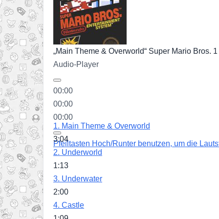
„Main Theme & Overworld“
Super Mario Bros. 1
Audio-Player
00:00
00:00
00:00
1.
Main Theme & Overworld
3:04
Pfeiltasten Hoch/Runter benutzen, um die Lautst
2.
Underworld
1:13
3.
Underwater
2:00
4.
Castle
1:09