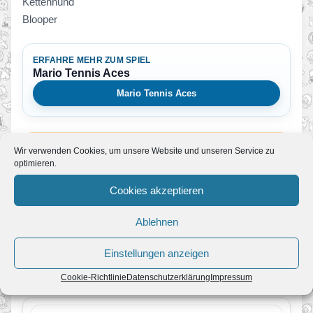
Kettenhund
Blooper
ERFAHRE MEHR ZUM SPIEL
Mario Tennis Aces
Mario Tennis Aces
BEI AMAZON ANSEHEN
Wir verwenden Cookies, um unsere Website und unseren Service zu
Mario Tennis Aces
optimieren.
Partnerlink
Cookies akzeptieren
Zum Angebot
Ablehnen
Einstellungen anzeigen
Mehr News zum Spiel
Cookie-Richtlinie
Datenschutzerklärung
Impressum