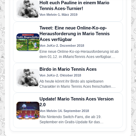
Holt euch Pauline in einem Mario
Tennis Aces-Turnier!
Von Melvin
•
1. März 2019
Tweet: Eine neue Online-Ko-op-
Herausforderung in Mario Tennis
Aces verfügbar
Von JoKo
•
2. Dezember 2018
Eine neue Online-Ko-op-Herausforderung ist ab
dem 01.12. in #MarioTennis Aces verfügbar.
Abhängig von eurer Leistung könnt ihr sogar…
Birdo in Mario Tennis Aces
Von JoKo
•
2. Oktober 2018
Ab heute könnt ihr Birdo als spielbaren
Charakter in Mario Tennis Aces freischalten.
Dafür müsst ihr einfach am…
Update! Mario Tennis Aces Version
2.0
Von Melvin
•
14. September 2018
Alle Nintendo Switch-Fans, die ab 19.
September ein Gratis-Update für das
actionreiche Sportspiel herunterladen, erhalten
Zugang zu einem…