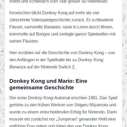
Reihe und schließlich zum Star großer 3D-Abenteuer.
Inzwischen blickt Donkey Kong auf mehr als vier
Jahrzehnte Videospielgeschichte zurück. Er schleuderte
Fässer, sammelte Bananen, raste in Loren durch Minen,
trommelte auf Bongos und zerlegte ganze Spielwelten mit
seinen Fäusten.
Hier erzählen wir die Geschichte von Donkey Kong – von
den Anfängen in der Spielhalle bis zu
Donkey Kong
Bananza
auf der Nintendo Switch 2.
Donkey Kong und Mario: Eine
gemeinsame Geschichte
Der erste
Donkey Kong
-Automat erschien 1981. Das Spiel
gehörte zu den frühen Werken von Shigeru Miyamoto und
wurde zu einem entscheidenden Erfolg für Nintendo. Darin
musste ein zunächst nur „Jumpman“ genannter Held eine
entführte Frau retten und dabei den von Donkey Kong