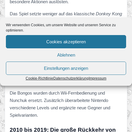
besondere Aktionen auslösten.
Das Spiel setzte weniger auf das klassische
Donkey Kong
Country
-Prinzip und konzentrierte sich stattdessen auf
Wir verwenden Cookies, um unsere Website und unseren Service zu
schnelle Kombinationen, spektakuläre Kämpfe und
optimieren.
möglichst hohe Punktzahlen.
Cookies akzeptieren
2008 und 2009 – New Play Control!
Ablehnen
Für die Wii wurde
Donkey Kong Jungle Beat
unter dem
Namen
New Play Control! Donkey Kong Jungle Beat
neu
Einstellungen anzeigen
veröffentlicht. Die japanische Fassung erschien Ende
Cookie-Richtlinie
Datenschutzerklärung
Impressum
2008, Europa folgte im Juni 2009.
Die Bongos wurden durch Wii-Fernbedienung und
Nunchuk ersetzt. Zusätzlich überarbeitete Nintendo
verschiedene Levels und ergänzte neue Gegner und
Spielvarianten.
2010 bis 2019: Die große Rückkehr von