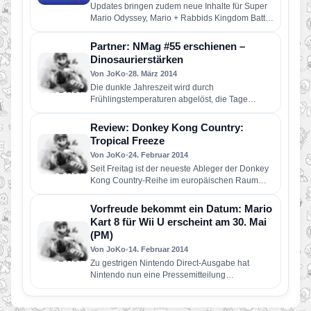
Updates bringen zudem neue Inhalte für Super
Mario Odyssey, Mario + Rabbids Kingdom Battle
sowie Pokémon Tekken DX…
Partner: NMag #55 erschienen –
Dinosaurierstärken
Von JoKo
•
28. März 2014
Die dunkle Jahreszeit wird durch
Frühlingstemperaturen abgelöst, die Tage
werden wieder länger und neue Titel für Wii U…
Review: Donkey Kong Country:
Tropical Freeze
Von JoKo
•
24. Februar 2014
Seit Freitag ist der neueste Ableger der Donkey
Kong Country-Reihe im europäischen Raum
erhältlich. Wir hatten bereits genug…
Vorfreude bekommt ein Datum: Mario
Kart 8 für Wii U erscheint am 30. Mai
(PM)
Von JoKo
•
14. Februar 2014
Zu gestrigen Nintendo Direct-Ausgabe hat
Nintendo nun eine Pressemitteilung
veröffentlicht. Unter Weiterlesen findet ihr die
komplette Mitteilung. Bei…