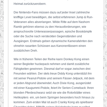
Heimat zurückzuerobern.
Die Nintendo-Fans müssen dazu auf jeder Insel zahlreiche
knifflige Level bewältigen, die selbst erfahrenen Jump & Run-
Veteranen alles abverlangen. Wilde Ritte auf dem Nashorn
Rambi gehören ebenso zu den Herausforderungen, wie
anspruchsvolle Unterwasserpassagen, epische Bosskämpfe
oder die Suche nach versteckten Gegenständen und
Ausgängen. Erstmals geben dynamische Kamerafahrten den
ohnehin rasanten Schüssen aus Kanonenfässern einen
zusätzlichen Dreh.
Wie in früheren Teilen der Reihe kann Donkey Kong einen
seiner Begleiter huckepack nehmen und damit zusätzliche
Fähigkeiten gewinnen. Diesmal darf er sogar zwischen drei
Freunden wählen. Der stets treue Diddy Kong unterstützt ihn
mit seiner Peanut-Pistole und seinem Fässer-Jetpack, mit dem
er jeden Abgrund überwindet. Auch Dixie Kong, ausgerüstet
mit einer Kaugummi-Pistole, feiert ihr Serien-Comeback: Ihren
blonden Pferdeschwanz setzt sie wie die Rotorblätter eines
Helikopters ein, um beim Springen besonders hoch hinaus zu
kommen. Zum ersten Mal ist auch Cranky Kong als spielbarer