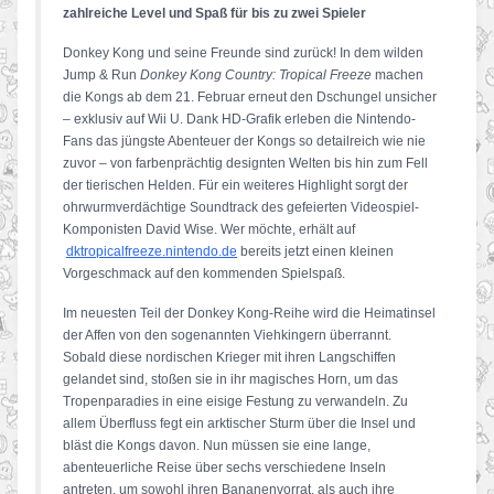
zahlreiche Level und Spaß für bis zu zwei Spieler
Donkey Kong und seine Freunde sind zurück! In dem wilden
Jump & Run
Donkey Kong Country: Tropical Freeze
machen
die Kongs ab dem 21. Februar erneut den Dschungel unsicher
– exklusiv auf Wii U. Dank HD-Grafik erleben die Nintendo-
Fans das jüngste Abenteuer der Kongs so detailreich wie nie
zuvor – von farbenprächtig designten Welten bis hin zum Fell
der tierischen Helden. Für ein weiteres Highlight sorgt der
ohrwurmverdächtige Soundtrack des gefeierten Videospiel-
Komponisten David Wise. Wer möchte, erhält auf
dktropicalfreeze.nintendo.de
bereits jetzt einen kleinen
Vorgeschmack auf den kommenden Spielspaß.
Im neuesten Teil der Donkey Kong-Reihe wird die Heimatinsel
der Affen von den sogenannten Viehkingern überrannt.
Sobald diese nordischen Krieger mit ihren Langschiffen
gelandet sind, stoßen sie in ihr magisches Horn, um das
Tropenparadies in eine eisige Festung zu verwandeln. Zu
allem Überfluss fegt ein arktischer Sturm über die Insel und
bläst die Kongs davon. Nun müssen sie eine lange,
abenteuerliche Reise über sechs verschiedene Inseln
antreten, um sowohl ihren Bananenvorrat, als auch ihre