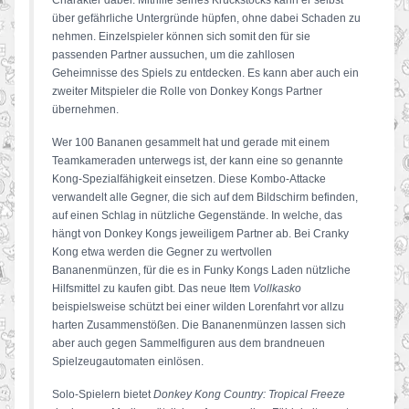
Charakter dabei. Mithilfe seines Krückstocks kann er selbst
über gefährliche Untergründe hüpfen, ohne dabei Schaden zu
nehmen. Einzelspieler können sich somit den für sie
passenden Partner aussuchen, um die zahllosen
Geheimnisse des Spiels zu entdecken. Es kann aber auch ein
zweiter Mitspieler die Rolle von Donkey Kongs Partner
übernehmen.
Wer 100 Bananen gesammelt hat und gerade mit einem
Teamkameraden unterwegs ist, der kann eine so genannte
Kong-Spezialfähigkeit einsetzen. Diese Kombo-Attacke
verwandelt alle Gegner, die sich auf dem Bildschirm befinden,
auf einen Schlag in nützliche Gegenstände. In welche, das
hängt von Donkey Kongs jeweiligem Partner ab. Bei Cranky
Kong etwa werden die Gegner zu wertvollen
Bananenmünzen, für die es in Funky Kongs Laden nützliche
Hilfsmittel zu kaufen gibt. Das neue Item
Vollkasko
beispielsweise schützt bei einer wilden Lorenfahrt vor allzu
harten Zusammenstößen. Die Bananenmünzen lassen sich
aber auch gegen Sammelfiguren aus dem brandneuen
Spielzeugautomaten einlösen.
Solo-Spielern bietet
Donkey Kong Country: Tropical Freeze