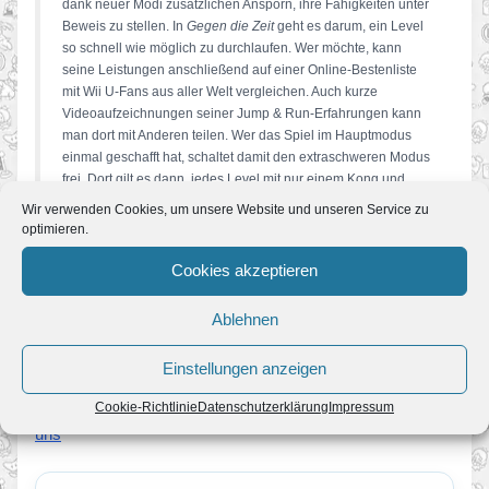
dank neuer Modi zusätzlichen Ansporn, ihre Fähigkeiten unter
Beweis zu stellen. In
Gegen die Zeit
geht es darum, ein Level
so schnell wie möglich zu durchlaufen. Wer möchte, kann
seine Leistungen anschließend auf einer Online-Bestenliste
mit Wii U-Fans aus aller Welt vergleichen. Auch kurze
Videoaufzeichnungen seiner Jump & Run-Erfahrungen kann
man dort mit Anderen teilen. Wer das Spiel im Hauptmodus
einmal geschafft hat, schaltet damit den extraschweren Modus
frei. Dort gilt es dann, jedes Level mit nur einem Kong und
einem Herzen zu bewältigen.
Wir verwenden Cookies, um unsere Website und unseren Service zu
optimieren.
Mit
Donkey Kong Country: Tropical Freeze
beginnt am 21.
Februar die Eiszeit in den Tropen und ein heißer Spielspaß für
Cookies akzeptieren
Wii U. Der Titel erscheint im Handel und als Download im
Nintendo eShop. Wer schon immer eine Schwäche für Donkey
Ablehnen
Kong und seine Freunde hatte, sollte diesen brandneuen
Jump & Run-Spaß in HD auf keinen Fall versäumen.
Einstellungen anzeigen
Zum Donkey Kong Country: Tropical Freeze Bereich bei
Cookie-Richtlinie
Datenschutzerklärung
Impressum
uns