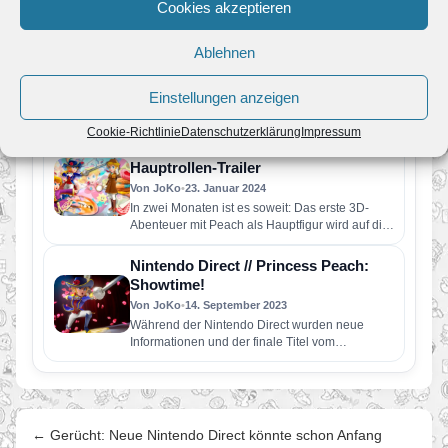
Cookies akzeptieren
MAR10 Day – Super Mario im
Angebot
Ablehnen
Von JoKo
•
10. März 2025
Passend zum heutigen Mar10 Day startet im My
Einstellungen anzeigen
Nintendo Store eine besondere Rabattaktion
rund um Mario und seine…
Cookie-Richtlinie
Datenschutzerklärung
Impressum
Princess Peach: Showtime! –
Hauptrollen-Trailer
Von JoKo
•
23. Januar 2024
In zwei Monaten ist es soweit: Das erste 3D-
Abenteuer mit Peach als Hauptfigur wird auf die
Bühne kommen.…
Nintendo Direct // Princess Peach:
Showtime!
Von JoKo
•
14. September 2023
Während der Nintendo Direct wurden neue
Informationen und der finale Titel vom
kommenden Spiel für die Nintendo Switch…
← Gerücht: Neue Nintendo Direct könnte schon Anfang