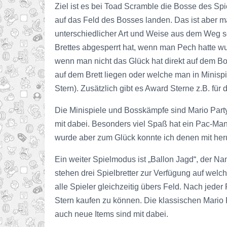
Ziel ist es bei Toad Scramble die Bosse des S
auf das Feld des Bosses landen. Das ist aber 
unterschiedlicher Art und Weise aus dem Weg s
Brettes abgesperrt hat, wenn man Pech hatte w
wenn man nicht das Glück hat direkt auf dem 
auf dem Brett liegen oder welche man in Mini
Stern). Zusätzlich gibt es Award Sterne z.B. für
Die Minispiele und Bosskämpfe sind Mario Party-
mit dabei. Besonders viel Spaß hat ein Pac-M
wurde aber zum Glück konnte ich denen mit he
Ein weiter Spielmodus ist „Ballon Jagd“, der Na
stehen drei Spielbretter zur Verfügung auf welc
alle Spieler gleichzeitig übers Feld. Nach jed
Stern kaufen zu können. Die klassischen Mario P
auch neue Items sind mit dabei.