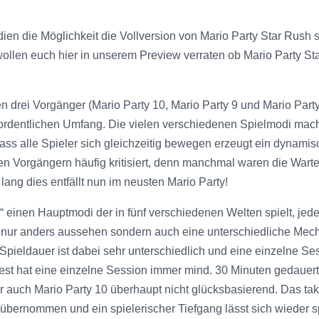
ien die Möglichkeit die Vollversion von Mario Party Star Rush 
len euch hier in unserem Preview verraten ob Mario Party Star 
n drei Vorgänger (Mario Party 10, Mario Party 9 und Mario Party
t ordentlichen Umfang. Die vielen verschiedenen Spielmodi mac
dass alle Spieler sich gleichzeitig bewegen erzeugt ein dynami
len Vorgängern häufig kritisiert, denn manchmal waren die War
ang dies entfällt nun im neusten Mario Party!
“ einen Hauptmodi der in fünf verschiedenen Welten spielt, jed
cht nur anders aussehen sondern auch eine unterschiedliche Mec
Spieldauer ist dabei sehr unterschiedlich und eine einzelne Se
est hat eine einzelne Session immer mind. 30 Minuten gedauert
r auch Mario Party 10 überhaupt nicht glücksbasierend. Das tak
übernommen und ein spielerischer Tiefgang lässt sich wieder s