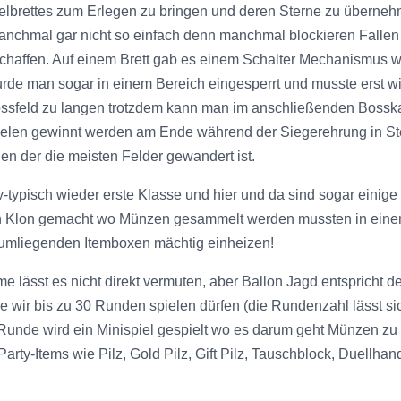
pielbrettes zum Erlegen zu bringen und deren Sterne zu überne
manchmal gar nicht so einfach denn manchmal blockieren Fall
chaffen. Auf einem Brett gab es einem Schalter Mechanismus w
urde man sogar in einem Bereich eingesperrt und musste erst w
Bossfeld zu langen trotzdem kann man im anschließenden Boss
spielen gewinnt werden am Ende während der Siegerehrung in 
 den der die meisten Felder gewandert ist.
typisch wieder erste Klasse und hier und da sind sogar einige 
an Klon gemacht wo Münzen gesammelt werden mussten in einem 
rumliegenden Itemboxen mächtig einheizen!
me lässt es nicht direkt vermuten, aber Ballon Jagd entspricht
he wir bis zu 30 Runden spielen dürfen (die Rundenzahl lässt si
er Runde wird ein Minispiel gespielt wo es darum geht Münzen 
arty-Items wie Pilz, Gold Pilz, Gift Pilz, Tauschblock, Duellha