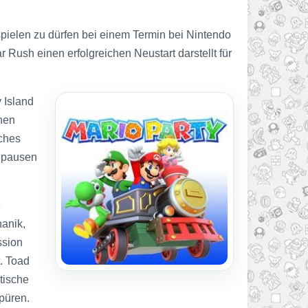
spielen zu dürfen bei einem Termin bei Nintendo
Rush einen erfolgreichen Neustart darstellt für
 Island
hen
sches
tepausen
e
hanik,
ssion
. Toad
tische
püren.