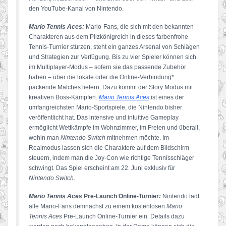
den YouTube-Kanal von Nintendo.
Mario Tennis Aces:
Mario-Fans, die sich mit den bekannten
Charakteren aus dem Pilzkönigreich in dieses farbenfrohe
Tennis-Turnier stürzen, steht ein ganzes Arsenal von Schlägen
und Strategien zur Verfügung. Bis zu vier Spieler können sich
im Multiplayer-Modus – sofern sie das passende Zubehör
haben – über die lokale oder die Online-Verbindung*
packende Matches liefern. Dazu kommt der Story Modus mit
kreativen Boss-Kämpfen.
Mario Tennis Aces
ist eines der
umfangreichsten Mario-Sportspiele, die Nintendo bisher
veröffentlicht hat. Das intensive und intuitive Gameplay
ermöglicht Wettkämpfe im Wohnzimmer, im Freien und überall,
wohin man
Nintendo Switch
mitnehmen möchte. Im
Realmodus lassen sich die Charaktere auf dem Bildschirm
steuern, indem man die Joy-Con wie richtige Tennisschläger
schwingt. Das Spiel erscheint am 22. Juni exklusiv für
Nintendo Switch
.
Mario Tennis Aces
Pre-Launch Online-Turnier
:
Nintendo lädt
alle Mario-Fans demnächst zu einem kostenlosen
Mario
Tennis Aces
Pre-Launch Online-Turnier ein. Details dazu