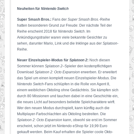
Neuheiten für
Nintendo Switch
Super Smash Bros.:
Fans der
Super Smash Bros.
-Reihe
hatten besonderen Grund zur Freude: Der nächste Teil der
Reihe erscheint 2018 für
Nintendo Switch
. Im
Ankündigungstrailer waren viele bekannte Gesichter zu
sehen, darunter Mario, Link und die Inklinge aus der
Splatoon
-
Reihe.
Neuer Einzelspieler-Modus für
Splatoon 2
:
Noch diesen
Sommer können
Splatoon 2
–
Spieler den kostenpflichtigen
Download
Splatoon 2: Octo Expansion
erwerben. Er erweitert
das Spiel um einen komplett neuen Einzelspieler-Modus. Die
Nintendo Switch
-Fans schlüpfen in die Rolle von Agent 8,
einem weiblichen Oktoling ohne Gedächtnis. Sie kämpfen sich
durch 80 Missionen und tauchen dabei in eine Geschichte ein,
die neues Licht auf besonders beliebte Spielcharaktere wirft.
Wer den neuen Modus durchspielt, kann künftig auch die
Multiplayer-Farbschlachten als Oktoling bestreiten. Die
Splatoon 2: Octo Expansion
kann, obwohl sie erst im Sommer
erscheint, schon jetzt im Nintendo eShop für 19,99 Euro
gekauft werden. Beim Kauf erhalten die Spieler coole Okto-