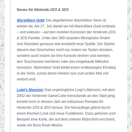
Neues für
Nintendo 2DS & 3DS
WarioWare Gold
:
Die abgefahrene
WarioWare
-Serie ist
wieder da. Am 27. Juli startet sie mit
WarioWare Gold
erstmals
– und exklusiv – auf den mobilen Konsolen der
Nintendo 2DS
& 3DS
-Familie. Unter den 300 rasanten Minispielen finden
sich Klassiker genauso wie komplett neue Späße. Die Spieler
steuern das Geschehen nicht nur, indem sie Tasten drücken,
sondern auch indem sie ihre Konsole drehen und wenden,
den Touchscreen berühren oder das eingebaute Mikrofon
benutzen.
WarioWare Gold
bietet einen erstklassigen Einstieg
in die Serie, zumal deren Helden nun zum ersten Mal voll
vertont sind.
Luigi’s Mansion
:
Das ursprüngliche
Luigi’s Mansion
, mit dem
2002 der
Nintendo GameCube
hierzulande an den Start ging,
kommt noch in diesem Jahr als exklusives Remake für
Nintendo 2DS & 3DS
heraus. Die Neuauflage glänzt durch
einen frischen Look und neue Funktionen. Dazu gehören zum
Beispiel eine Karte, die auf dem unteren Bildschirm erscheint,
sowie ein Boss Rush-Modus.