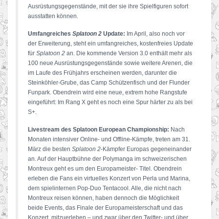
Ausrüstungsgegenstände, mit der sie ihre Spielfiguren sofort
ausstatten können.
Umfangreiches
Splatoon 2
Update:
Im April, also noch vor
der Erweiterung, steht ein umfangreiches, kostenfreies Update
für
Splatoon 2
an. Die kommende Version 3.0 enthält mehr als
100 neue Ausrüstungsgegenstände sowie weitere Arenen, die
im Laufe des Frühjahrs erscheinen werden, darunter die
Steinköhler-Grube, das Camp Schützenfisch und der Flunder
Funpark. Obendrein wird eine neue, extrem hohe Rangstufe
eingeführt: Im Rang X geht es noch eine Spur härter zu als bei
S+.
Livestream des Splatoon European Championship:
Nach
Monaten intensiver Online- und Offline-Kämpfe, treten am 31.
März die besten
Splatoon 2
-Kämpfer Europas gegeneinander
an. Auf der Hauptbühne der Polymanga im schweizerischen
Montreux geht es um den Europameister- Titel. Obendrein
erleben die Fans ein virtuelles Konzert von Perla und Marina,
dem spielinternen Pop-Duo Tentacool. Alle, die nicht nach
Montreux reisen können, haben dennoch die Möglichkeit
beide Events, das Finale der Europameisterschaft und das
Konzert, mitzuerleben – und zwar über den Twitter- und über