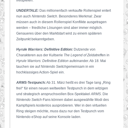
freispielen.
UNDERTALE:
Das millionenfach verkaufte Rollenspiel entert
nun auch
Nintendo Switch
. Besonderes Merkmal: Zwar
müssen auch in diesem Rollenspiel Konflikte ausgetragen
werden – friedliche Lösungen sind aber immer möglich.
Genaueres über den Marktstart wird zu einem späteren
Zeitpunkt bekanntgeben.
Hyrule Warriors: Definitive Edition:
Dutzende von
Charakteren aus der Kultserie
The Legend of Zelda
treffen in
Hyrule Warriors: Definitive Edition
aufeinander. Ab 18. Mai
tauchen sie auf
Nintendo Switch
gemeinsam in ein
hochklassiges Action-Spiel ein.
ARMS-
Testpunch:
Ab 31. März heißt es drei Tage lang „Ring
frei!“ für einen neuen weltweiten Testpunch in dem witzigen
und strategisch anspruchsvollen Box-Spektakel
ARMS
. Die
Nintendo Switch
-Fans können dabei ausgewählte Modi des
Kampfspiels kostenlos ausprobieren. Wer in den virtuellen
Ring steigen möchte, muss dazu nur den Testpunch vom
Nintendo eShop auf seine Konsole laden.