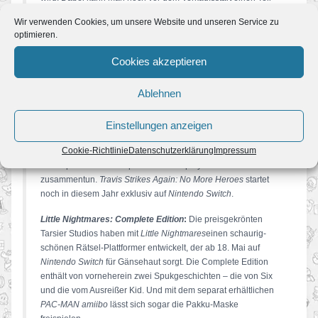
von
DARK SOULS: REMASTERED
herunterladen, spielen
Wir verwenden Cookies, um unsere Website und unseren Service zu
und dabei die einzigartigen Online-Funktionen des Spiels
optimieren.
kennenlernen. Details zum Netzwerktest werden demnächst
bekanntgegeben.
Cookies akzeptieren
Travis Strikes Again: No More Heroes:
Wenn Travis
Ablehnen
Touchdown die Spielewelt betritt, sollte man sich auf Randale
epischen Ausmaßes gefasst machen. Die jüngste Folge der
kultigen
No More Heroes
-Reihe umfasst nicht weniger als
Einstellungen anzeigen
sieben Spiele – darunter ein Action-, ein Renn- und ein
Cookie-Richtlinie
Datenschutzerklärung
Impressum
Puzzle-Spiel. Mit je einem Joy-Con gewappnet, können sich
zwei Spieler in der kooperativen Multiplayer-Action
zusammentun.
Travis Strikes Again: No More Heroes
startet
noch in diesem Jahr exklusiv auf
Nintendo Switch
.
Little Nightmares: Complete Edition
:
Die preisgekrönten
Tarsier Studios haben mit
Little Nightmares
einen schaurig-
schönen Rätsel-Plattformer entwickelt, der ab 18. Mai auf
Nintendo Switch
für Gänsehaut sorgt. Die Complete Edition
enthält von vorneherein zwei Spukgeschichten – die von Six
und die vom Ausreißer Kid. Und mit dem separat erhältlichen
PAC-MAN amiibo
lässt sich sogar die Pakku-Maske