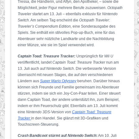
Tressa, die Händlerin, und Alfyn, den Apotheker, – sowie die
Möglichkeit, jeder Figur mehrere Berufe zuzuweisen.
Octopath
Traveler
startet am 13. Juli – ebenfalls exklusiv für
Nintendo
Switch
. Am selben Tag erscheint die
Octopath Traveler:
Traveler’s Compendium Edition,
eine Sonderausgabe des
Spiels. Sie enthält ein stilvolles Pop-up-Buch, eine für das
Abenteuer sehr nützliche Landkarte und die Nachbildung
einer Münze, wie sie im Spiel verwendet wird.
Captain Toad: Treasure Tracker:
Ursprünglich für
Wii U
veröffentlicht, landet
Captain Toad: Treasure Tracker
nun am
13. Juli auch auf
Nintendo Switch
. Die verbesserte Version
überrascht mit neuen Stages, die auf den verschiedenen
Ländern aus
Super Mario Odyssey
beruhen. Darüber hinaus
können sich Freunde und Familie gemeinsam ins Abenteuer
stürzen, indem sie sich ein Joy-Con-Paar teilen. Einer steuert
dann Captain Toad, der andere unterstützt ihn, zum Beispiel,
indem er ihm Feuerschutz gibt. Ebenfalls am 13. Juli kommt
eine
Nintendo 3DS
-Version von
Captain Toad: Treasure
Tracker
in den Handel. Sie glänzt mit 3D-Grafiken und
Touchscreen-Steuerung.
Crash Bandicoot
stürmt auf
Nintendo Switch
:
Am 10. Juli