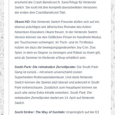
erscheint die
Crash
Bandicoot
N. Sane
Trilogy
für
Nintendo
Switch
. Sie lockt mit drei komplett überarbeiteten Versionen
der ersten drei
Crash
Bandicoot
-Titel.
Okami HD:
Alle
Nintendo Switch
-Freunde dürfen sich auf ein
ebenso prächtiges wie ätherisches Remake des Action-
Adventure-Klassikers
Okami
freuen. In der
Nintendo Switch
-
Version können sie den Göttlichen Pinsel im Handheld-Modus
per Touchscreen schwingen. Im Tisch- und im TV-Modus
nutzen sie dazu die bewegungsgesteuerten Joy-Con. Das
Spiel, in dem es Gegner zu besiegen und Rätsel zu lösen gilt,
wird ab Sommer im Nintendo eShop erhältlich sein.
South Park: Die rektakuläre Zerreißprobe:
Die South Park-
Gang ist zurück – mit einem unverschämt coolen
Superhelden-Rollenspielabenteuer. Und dank
Nintendo
Switch
können die Spieler jetzt überall und jederzeit in South
Park vorbeischauen. Zusätzlich zum Hauptspiel können sie
auch alle seine Extra-Inhalte erwerben.
South Park: Die
rektakuläre Zerreißprobe
startet am 14. April auf
Nintendo
Switch
.
Sushi Striker: The Way of Sushido
:
Ursprünglich auf der E3