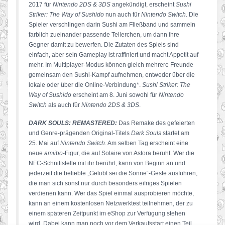
2017 für
Nintendo 2DS & 3DS
angekündigt, erscheint
Sushi
Striker: The Way of Sushido
nun auch für
Nintendo Switch
. Die
Spieler verschlingen darin Sushi am Fließband und sammeln
farblich zueinander passende Tellerchen, um dann ihre
Gegner damit zu bewerfen. Die Zutaten des Spiels sind
einfach, aber sein Gameplay ist raffiniert und macht Appetit auf
mehr. Im Multiplayer-Modus können gleich mehrere Freunde
gemeinsam den Sushi-Kampf aufnehmen, entweder über die
lokale oder über die Online-Verbindung*.
Sushi Striker: The
Way of Sushido
erscheint am 8. Juni sowohl für
Nintendo
Switch
als auch für
Nintendo 2DS & 3DS
.
DARK SOULS: REMASTERED:
Das Remake des gefeierten
und Genre-prägenden Original-Titels
Dark Souls
startet am
25. Mai auf
Nintendo Switch
. Am selben Tag erscheint eine
neue
amiibo
-Figur, die auf Solaire von Astora beruht. Wer die
NFC-Schnittstelle mit ihr berührt, kann von Beginn an und
jederzeit die beliebte „Gelobt sei die Sonne“-Geste ausführen,
die man sich sonst nur durch besonders eifriges Spielen
verdienen kann. Wer das Spiel einmal ausprobieren möchte,
kann an einem kostenlosen Netzwerktest teilnehmen, der zu
einem späteren Zeitpunkt im eShop zur Verfügung stehen
wird. Dabei kann man noch vor dem Verkaufsstart einen Teil