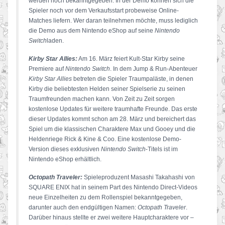
werden noch bekanntgegeben. In der Demo können sich die
Spieler noch vor dem Verkaufsstart probeweise Online-
Matches liefern. Wer daran teilnehmen möchte, muss lediglich
die Demo aus dem Nintendo eShop auf seine
Nintendo
Switch
laden.
Kirby Star Allies:
Am 16. März feiert Kult-Star Kirby seine
Premiere auf
Nintendo Switch
. In dem Jump & Run-Abenteuer
Kirby Star Allies
betreten die Spieler Traumpaläste, in denen
Kirby die beliebtesten Helden seiner Spielserie zu seinen
Traumfreunden machen kann. Von Zeit zu Zeit sorgen
kostenlose Updates für weitere traumhafte Freunde. Das erste
dieser Updates kommt schon am 28. März und bereichert das
Spiel um die klassischen Charaktere Max und Gooey und die
Heldenriege Rick & Kine & Coo. Eine kostenlose Demo-
Version dieses exklusiven
Nintendo Switch
-Titels ist im
Nintendo eShop erhältlich.
Octopath Traveler:
Spieleproduzent Masashi Takahashi von
SQUARE ENIX hat in seinem Part des Nintendo Direct-Videos
neue Einzelheiten zu dem Rollenspiel bekanntgegeben,
darunter auch den endgültigen Namen:
Octopath Traveler
.
Darüber hinaus stellte er zwei weitere Hauptcharaktere vor –