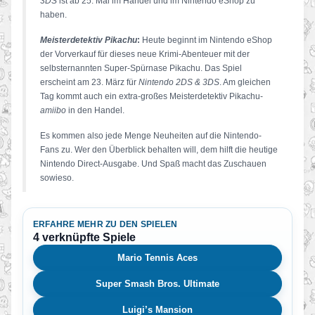
3DS
ist ab 25. Mai im Handel und im Nintendo eShop zu
haben.
Meisterdetektiv Pikachu
:
Heute beginnt im Nintendo eShop
der Vorverkauf für dieses neue Krimi-Abenteuer mit der
selbsternannten Super-Spürnase Pikachu. Das Spiel
erscheint am 23. März für
Nintendo 2DS
&
3DS
. Am gleichen
Tag kommt auch ein extra-großes Meisterdetektiv Pikachu-
amiibo
in den Handel.
Es kommen also jede Menge Neuheiten auf die Nintendo-
Fans zu. Wer den Überblick behalten will, dem hilft die heutige
Nintendo Direct-Ausgabe. Und Spaß macht das Zuschauen
sowieso.
ERFAHRE MEHR ZU DEN SPIELEN
4 verknüpfte Spiele
Mario Tennis Aces
Super Smash Bros. Ultimate
Luigi’s Mansion