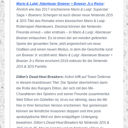
Mario & Luigi: Abenteuer Bowser + Bowser Jr.s Reise
:
Ähnlich wie das 2017 erschienene
Mario & Luigi: Superstar
Saga + Bowsers Schergen
ist auch dieser neue
Nintendo 2DS
& 3DS
-Titel das Remake eines klassischen Mario & Luigi-
Rollenspiel-Abenteuers. Diesmal können die Nintendo-
Freunde erneut – oder erstmals – in
Mario & Luigi: Abenteuer
Bowser
eintauchen. Es ist eines der am meisten gefeierten
Spiele der gesamten Serie, jetzt angereichert um neue
Grafiken und einen neuen Modus, in dem die Geschichte rund
um Bowser Jr. erzählt wird.
Mario & Luigi: Abenteuer Bowser +
Bowser Jr.s Reise
erscheint 2019 exklusiv für die
Nintendo
2DS & 3DS
-Familie.
Dillon’s Dead-Heat Breakers
:
Action trifft auf Tower Defense
in diesem brandneuen Titel. Die Spieler übernehmen darin
die Rolle des Rangers Dillon, der sich mit den Mii-
Charakteren des Spielers und seiner Freunde zusammentut.
Weil Dillon ein Gürteltier ist, ist es nur stimmig, dass die Mii
hier in ihrer tierischen Version erscheinen. Nur gemeinsam
können sie feindliche Invasoren stoppen und ihre post-
apokalyptische Welt vor dem endgültigen Untergang
bewahren.
Dillon’s Dead-Heat Breakers
für
Nintendo 2DS &