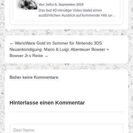
Von JoKo
•
5. September 2019
Das fast 40-minütige Video bietet einen
ausführlichen Ausblick auf kommende Hits und
enthüllt Inhalte, die ab sofort verfügbar…
← WarioWare Gold im Sommer für Nintendo 3DS
Neuankündigung: Mario & Luigi: Abenteuer Bowser +
Bowser Jr.s Reise →
Bisher keine Kommentare.
Hinterlasse einen Kommentar