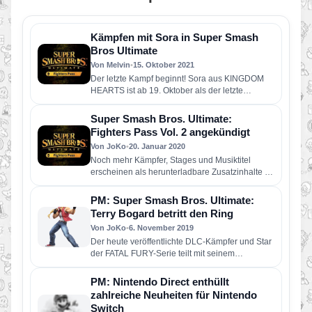
Kämpfen mit Sora in Super Smash
Bros Ultimate
Von Melvin
•
15. Oktober 2021
Der letzte Kampf beginnt! Sora aus KINGDOM
HEARTS ist ab 19. Oktober als der letzte
Kämpfer in Super…
Super Smash Bros. Ultimate:
Fighters Pass Vol. 2 angekündigt
Von JoKo
•
20. Januar 2020
Noch mehr Kämpfer, Stages und Musiktitel
erscheinen als herunterladbare Zusatzinhalte für
Super Smash Bros. Ultimate! Mit dem Fighters…
PM: Super Smash Bros. Ultimate:
Terry Bogard betritt den Ring
Von JoKo
•
6. November 2019
Der heute veröffentlichte DLC-Kämpfer und Star
der FATAL FURY-Serie teilt mit seinem
einzigartigen Kampfstil kräftig aus Terrys
Spielweise…
PM: Nintendo Direct enthüllt
zahlreiche Neuheiten für Nintendo
Switch