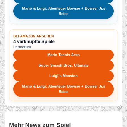
Mario & Luigi: Abenteuer Bowser + Bowser Jr.s
Reise
BEI AMAZON ANSEHEN
4 verknüpfte Spiele
Partnerlink
Mario Tennis Aces
Super Smash Bros. Ultimate
Luigi’s Mansion
Mario & Luigi: Abenteuer Bowser + Bowser Jr.s
Reise
Mehr News zum Spiel