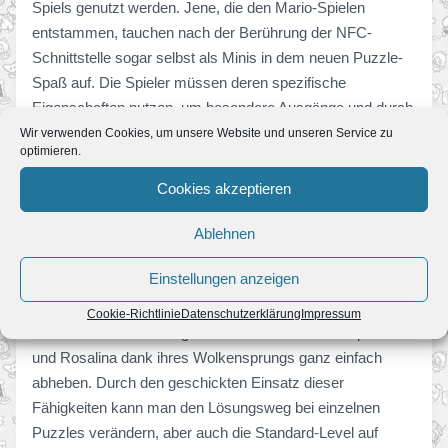
Spiels genutzt werden. Jene, die den Mario-Spielen
entstammen, tauchen nach der Berührung der NFC-
Schnittstelle sogar selbst als Minis in dem neuen Puzzle-
Spaß auf. Die Spieler müssen deren spezifische
Eigenschaften nutzen, um besondere Ausgänge und durch
diese wiederum zusätzliche Spezial-Level zu erreichen.
Wir verwenden Cookies, um unsere Website und unseren Service zu
optimieren.
Unter anderem machen die amiibo von Mario, Luigi,
Prinzessin Peach, Toad und Donkey Kong solche Extra-
Cookies akzeptieren
Herausforderungen zugänglich. Ebenso die von Rosalina,
Diddy Kong, Bowser, Bowser Jr. und Yoshi, die alle ihren
Ablehnen
ersten Auftritt in der Mario vs. Donkey Kong-Serie erleben.
Einstellungen anzeigen
Jeder der Minis hat seine besonderen Fähigkeiten: Yoshi
etwa kann seine Gegner verschlucken, Bowser Jr. mit
Cookie-Richtlinie
Datenschutzerklärung
Impressum
seinem Stachelschutz gefährliches Gelände überqueren
und Rosalina dank ihres Wolkensprungs ganz einfach
abheben. Durch den geschickten Einsatz dieser
Fähigkeiten kann man den Lösungsweg bei einzelnen
Puzzles verändern, aber auch die Standard-Level auf