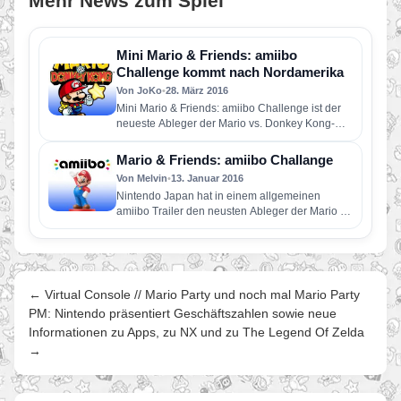
Mehr News zum Spiel
Mini Mario & Friends: amiibo
Challenge kommt nach Nordamerika
Von JoKo
•
28. März 2016
Mini Mario & Friends: amiibo Challenge ist der
neueste Ableger der Mario vs. Donkey Kong-
Serie und kommt schon…
Mario & Friends: amiibo Challange
Von Melvin
•
13. Januar 2016
Nintendo Japan hat in einem allgemeinen
amiibo Trailer den neusten Ableger der Mario &
Donkey Kong Serie für…
← Virtual Console // Mario Party und noch mal Mario Party
PM: Nintendo präsentiert Geschäftszahlen sowie neue
Informationen zu Apps, zu NX und zu The Legend Of Zelda
→