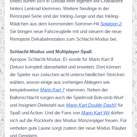
selbst dürfen sich in Gestalt ihrer eigenen Mii-Charaktere
hinters Lenkrad klemmen. Weitere Neulinge in der
Rennspiel-Serie sind der Inkling-Junge und das Inkling-
Mädchen aus dem kommenden Sommer-Hit
Splatoon 2
.
Sie bringen neue Fahrzeugteile mit und steuern die neue
Rennpiste Dekabahnstation zum Schlacht-Modus bei.
Schlacht-Modus und Multiplayer-Spaß
Apropos Schlacht-Modus: Er wurde für
Mario Kart 8
Deluxe
komplett überarbeitet und erweitert. Dort können
die Spieler nun zwischen acht unterschiedlichen Strecken
wählen, wovon einige aus vorherigen Ablegern wie
beispielsweise
Mario Kart 7
stammen. Neben der
Ballonschlacht sorgen auch die Spielmodi Bob-omb-Wurf
und Insignien-Diebstahl aus
Mario Kart Double Dash!!
für
Spaß und Action. Und die Fans von
Mario Kart Wii
dürfen
sich auf die Rückkehr des Modus
Münzenjäger
freuen. Für
verboten gute Laune sorgt zudem der neue Modus Räuber
und Gendarm.