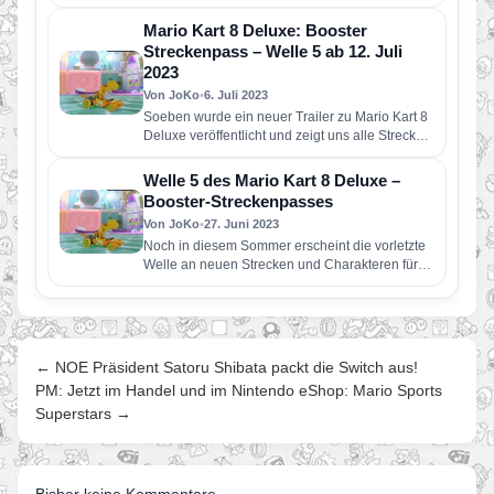
Mario Kart 8 Deluxe war eine kleine…
Mario Kart 8 Deluxe: Booster
Streckenpass – Welle 5 ab 12. Juli
2023
Von JoKo
•
6. Juli 2023
Soeben wurde ein neuer Trailer zu Mario Kart 8
Deluxe veröffentlicht und zeigt uns alle Strecken
der heiß ersehnten…
Welle 5 des Mario Kart 8 Deluxe –
Booster-Streckenpasses
Von JoKo
•
27. Juni 2023
Noch in diesem Sommer erscheint die vorletzte
Welle an neuen Strecken und Charakteren für
Mario Kart 8 Deluxe.…
← NOE Präsident Satoru Shibata packt die Switch aus!
PM: Jetzt im Handel und im Nintendo eShop: Mario Sports
Superstars →
Bisher keine Kommentare.