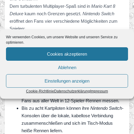
Dem turbulenten Multiplayer-Spaß sind in
Mario Kart 8
Deluxe
kaum noch Grenzen gesetzt.
Nintendo Switch
eröffnet den Fans vier verschiedene Möglichkeiten zum
Spielen:
Wir verwenden Cookies, um unsere Website und unseren Service zu
Mit einer einzigen
Nintendo Switch
können bis zu
optimieren.
vier Spieler um die Wette rasen, entweder im TV-
Cookies akzeptieren
Modus, in dem sie sich dank Splitscreen gegenseitig
im Auge behalten oder im Tisch-Modus, in dem sie
Ablehnen
die Konsole mit Hilfe des integrierten Aufstellers vor
sich platzieren.
Einstellungen anzeigen
Online können sich zwei Freunde, die eine
Nintendo
Cookie-Richtlinie
Datenschutzerklärung
Impressum
Switch
gemeinsam nutzen, mit weiteren Nintendo-
Fans aus aller Welt in 12-Spieler-Rennen messen.
Bis zu acht Kartpiloten können ihre
Nintendo Switch
-
Konsolen über die lokale, kabellose Verbindung
zusammenschließen und sich im Tisch-Modus
heiße Rennen liefern.