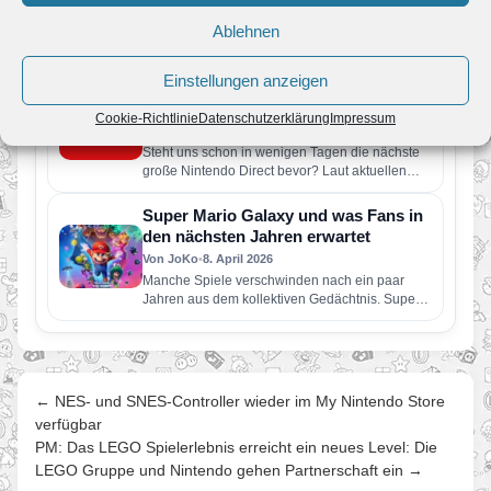
Von JoKo
•
9. Juni 2026
Der rund 50-minütige Livestream enthält
Ablehnen
vorwiegend Informationen zu Spielen, die
dieses Jahr für Nintendo Switch 2 und Nintendo
Einstellungen anzeigen
Switch erscheinen…
Gerücht: Neue Nintendo Direct findet
im Juni 2026 statt
Cookie-Richtlinie
Datenschutzerklärung
Impressum
Von JoKo
•
5. Juni 2026
Steht uns schon in wenigen Tagen die nächste
große Nintendo Direct bevor? Laut aktuellen
Berichten soll Nintendo bereits…
Super Mario Galaxy und was Fans in
den nächsten Jahren erwartet
Von JoKo
•
8. April 2026
Manche Spiele verschwinden nach ein paar
Jahren aus dem kollektiven Gedächtnis. Super
Mario Galaxy nicht. Erschienen im November…
← NES- und SNES-Controller wieder im My Nintendo Store
verfügbar
PM: Das LEGO Spielerlebnis erreicht ein neues Level: Die
LEGO Gruppe und Nintendo gehen Partnerschaft ein →