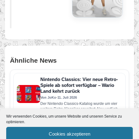
Ähnliche News
Nintendo Classics: Vier neue Retro-
Spiele ab sofort verfügbar – Wario
Land kehrt zurück
Von JoKo
•
11. Juli 2026
Der Nintendo Classics-Katalog wurde um vier
weitere Retro-Klassiker erweitert. Neu verfügbar
sind die folgenden Spiele: Wario Land: Super…
Wir verwenden Cookies, um unsere Website und unseren Service zu
Pressemeldung: Eine neue Nintendo
optimieren.
Direct erscheint am Dienstag, den 9.
Juni
Cookies akzeptieren