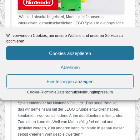
„Wir sind absolut begeistert, Mario mithilfe unseres
interaktiven, gemeinschaftlichen LEGO Spiels in die physische
Welt zu bringen“, sagt Julia Goldin, Chief Marketing Officer,
EVP der LEGO Gruppe. „Unser neues Spieldesign wird
Wir verwenden Cookies, um unsere Website und unseren Service zu
optimieren.
Millionen Kindern ermöglichen, auf eine einzigartige Weise
mit Mario zu interagieren und das Spiel mit ihrem
Cookies akzeptieren
Lieblingshelden selbst kreativ zu gestalten. Durch die
nahtlose Integration neuester Digitaltechnologie ist LEGO®
Ablehnen
Super Mario™ eine besonders interaktive und
gemeinschaftliche Spielerfahrung.“
Einstellungen anzeigen
„LEGO Produkte und wie sie Kindern dabei helfen, ihre
Fantasie im Spiel zu entwickeln, mochte ich schon immer“,
Cookie-Richtlinie
Datenschutzerklärung
Impressum
ergänzt Takashi Tezuka, Vorstandsmitglied und
Spieleentwickler bei Nintendo Co., Ltd. „Das neue Produkt,
das wir gemeinsam mit der LEGO Gruppe entwickelt haben,
kombiniert zwei verschiedene Arten des Spielens miteinander.
Zum einen kann die Welt von Mario völlig frei erbaut und
gestaltet werden, zum anderen kann mit Mario in genau dieser
selbst kreierten Welt gespielt werden.“