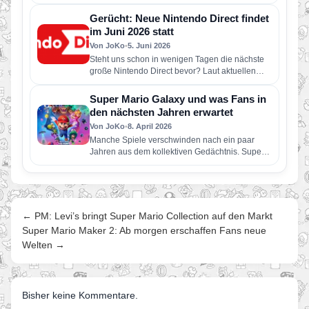
dieses Jahr für Nintendo Switch 2 und Nintendo
Switch erscheinen…
Gerücht: Neue Nintendo Direct findet
im Juni 2026 statt
Von JoKo
•
5. Juni 2026
Steht uns schon in wenigen Tagen die nächste
große Nintendo Direct bevor? Laut aktuellen
Berichten soll Nintendo bereits…
Super Mario Galaxy und was Fans in
den nächsten Jahren erwartet
Von JoKo
•
8. April 2026
Manche Spiele verschwinden nach ein paar
Jahren aus dem kollektiven Gedächtnis. Super
Mario Galaxy nicht. Erschienen im November…
← PM: Levi’s bringt Super Mario Collection auf den Markt
Super Mario Maker 2: Ab morgen erschaffen Fans neue
Welten →
Bisher keine Kommentare.