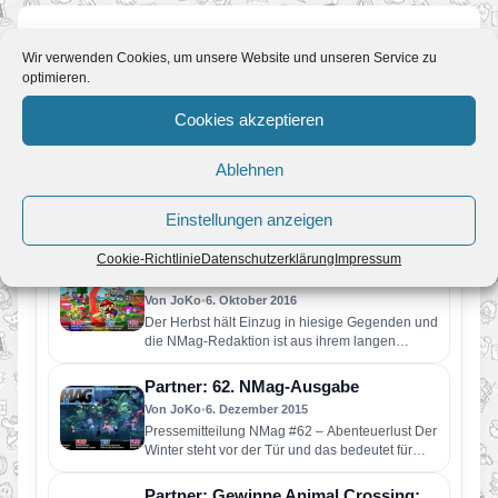
Ähnliche News
Wir verwenden Cookies, um unsere Website und unseren Service zu
optimieren.
Cookies akzeptieren
Partnerseite: Zeldacollection.de –
Link und Co. warten auf dich
Ablehnen
Von JoKo
•
7. Januar 2021
Seit fast 12 Jahre betreiben wir mit Mariofans.de
die Anlaufstelle #1 für das Thema Super Mario.
Einstellungen anzeigen
Mit unseren…
Pressemitteilung NMag #65 – Und es
Cookie-Richtlinie
Datenschutzerklärung
Impressum
hat „spritz“ gemacht
Von JoKo
•
6. Oktober 2016
Der Herbst hält Einzug in hiesige Gegenden und
die NMag-Redaktion ist aus ihrem langen
Sommer-Urlaub zurück. Um sich…
Partner: 62. NMag-Ausgabe
Von JoKo
•
6. Dezember 2015
Pressemitteilung NMag #62 – Abenteuerlust Der
Winter steht vor der Tür und das bedeutet für
viele Videospieler reichlich…
Partner: Gewinne Animal Crossing: