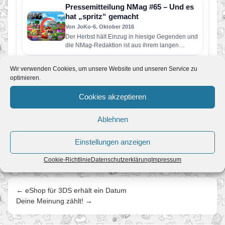
Pressemitteilung NMag #65 – Und es
hat „spritz“ gemacht
Von JoKo
•
6. Oktober 2016
Der Herbst hält Einzug in hiesige Gegenden und
die NMag-Redaktion ist aus ihrem langen
Sommer-Urlaub zurück. Um sich…
Partner: NMag #63 – Weltenrettung
Wir verwenden Cookies, um unsere Website und unseren Service zu
Von JoKo
•
28. März 2016
optimieren.
Der Frühling ist da und damit endlich auch die
neue NMag-Ausgabe! Diesmal hat sich die
Cookies akzeptieren
NMag-Redaktion nach Hyrule…
Partner: 62. NMag-Ausgabe
Ablehnen
Von JoKo
•
6. Dezember 2015
Pressemitteilung NMag #62 – Abenteuerlust Der
Einstellungen anzeigen
Winter steht vor der Tür und das bedeutet für
viele Videospieler reichlich…
Cookie-Richtlinie
Datenschutzerklärung
Impressum
← eShop für 3DS erhält ein Datum
Deine Meinung zählt! →