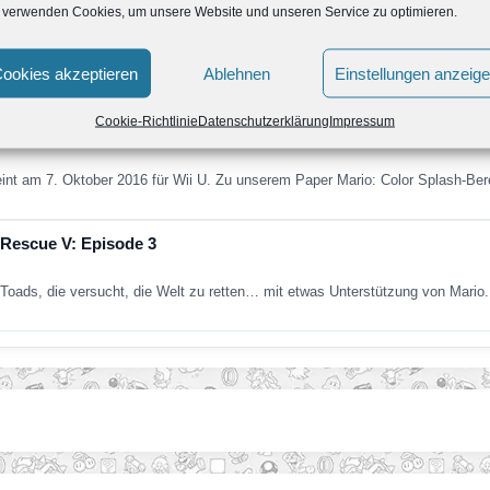
 verwenden Cookies, um unsere Website und unseren Service zu optimieren.
er Mario: Color Splash und Mario Party: Star Rush
ans zu abwechslungsreichem Spielspaß ein: Von Klassiker bis Smartphone-Sp
ookies akzeptieren
Ablehnen
Einstellungen anzeig
Cookie-Richtlinie
Datenschutzerklärung
Impressum
immt Farbe an
eint am 7. Oktober 2016 für Wii U. Zu unserem Paper Mario: Color Splash-Be
 Rescue V: Episode 3
 Toads, die versucht, die Welt zu retten… mit etwas Unterstützung von Mario