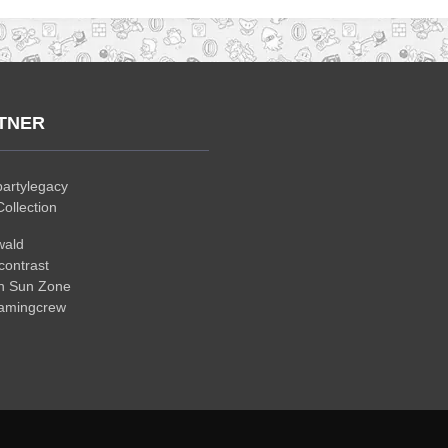
TNER
artylegacy
ollection
wald
ontrast
n Sun Zone
gamingcrew