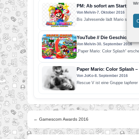
Wir
PM: Ab sofort am Start: Pap
Von Melvin
•
7. Oktober 2016
Bis Jahresende lädt Mario seine F
C
YouTube // Die Geschichte n
Von Melvin
•
30. September 2016
„Paper Mario: Color Splash“ ersch
Paper Mario: Color Splash –
Von JoKo
•
8. September 2016
Rescue V ist eine Gruppe tapferer
← Gamescom Awards 2016