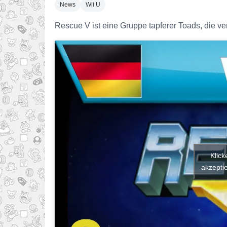
News
Wii U
Rescue V ist eine Gruppe tapferer Toads, die ve
Klick
akzeptie