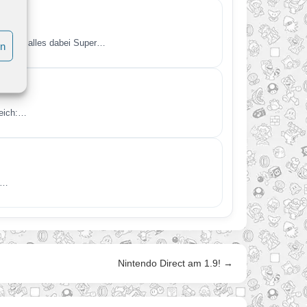
iel ist alles dabei Super…
en
reich:…
.…
Nintendo Direct am 1.9! →