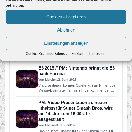
Wir verwenden Cookies, um unsere Website und unseren Service zu
Smash Bros. für Nintendo 3DS & Wii
optimieren.
U am 15. Dezember
Cookies akzeptieren
Von Melvin
•
9. Dezember 2015
Nintendo hat heute angekündigt, dass am
Dienstag, dem 15. Dezember, um 23 Uhr (MEZ)
Ablehnen
eine weltweite Übertragung zu…
E3 2015 // Neuer Smash Bros DLC!
Einstellungen anzeigen
Von Melvin
•
14. Juni 2015
Heute gab es eine Extraübertragung zwecks
Cookie-Richtlinie
Datenschutzerklärung
Impressum
Ankündigung von neuen Smash Bros DLC’s:
Roy aus Super Smash Bros Melee…
E3 2015 // PM: Nintendo bringt die E3
nach Europa
Von Melvin
•
12. Juni 2015
Via Livestream können Spielefans an Nintendos
Messe-Events teilnehmen In der kommenden
Woche, vom 16. bis 18. Juni, öffnet…
PM: Video-Präsentation zu neuen
Inhalten für Super Smash Bros. wird
am 14. Juni um 16:40 Uhr
ausgestrahlt
Von Melvin
•
8. Juni 2015
Das neueste Update für Super Smash Bros. für