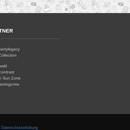
TNER
artylegacy
ollection
wald
ontrast
n Sun Zone
gamingcrew
.
Datenschutzerklärung