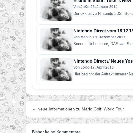
Eiland in Sicht: Yoshi’s New
Von JoKo
•
23. Januar 2014
Der exklusive Nintendo 3DS-Titel 
Nintendo Direct vom 18.12.1
Von Melvin
•
18. Dezember 2013
Soooo… liebe Leute, DAS war Sie –
Nintendo Direct // Neues Yos
Von JoKo
•
17. April 2013
Hier beginnt der Auftakt unserer N
← Neue Informationen zu Mario Golf: World Tour
Bisher keine Kommentare.