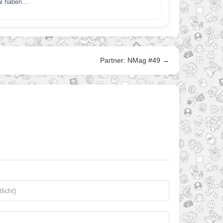
mal haben…
Partner: NMag #49 →