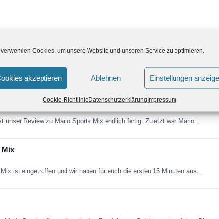
 verwenden Cookies, um unsere Website und unseren Service zu optimieren.
r Pressekonferenz von Nintendo ein neues Super Smash Bros. angekündigt.
ookies akzeptieren
Ablehnen
Einstellungen anzeig
Cookie-Richtlinie
Datenschutzerklärung
Impressum
ist unser Review zu Mario Sports Mix endlich fertig. Zuletzt war Mario…
 Mix
Mix ist eingetroffen und wir haben für euch die ersten 15 Minuten aus…