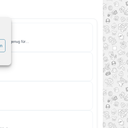
 Grund genug für…
en