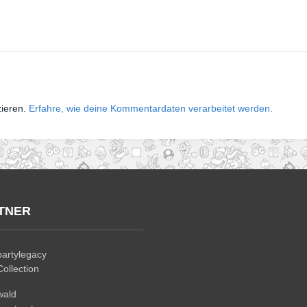
zieren.
Erfahre, wie deine Kommentardaten verarbeitet werden.
TNER
artylegacy
ollection
wald