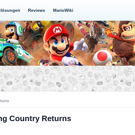
tlösungen
Reviews
MarioWiki
turns
ng Country Returns