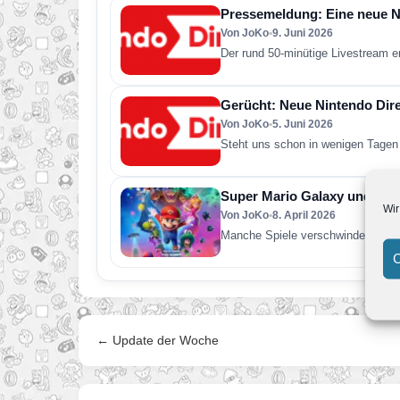
Pressemeldung: Eine neue Ni
Von JoKo
•
9. Juni 2026
Der rund 50-minütige Livestream e
Gerücht: Neue Nintendo Direc
Von JoKo
•
5. Juni 2026
Steht uns schon in wenigen Tagen 
Super Mario Galaxy und was 
Wir
Von JoKo
•
8. April 2026
Manche Spiele verschwinden nach 
C
← Update der Woche