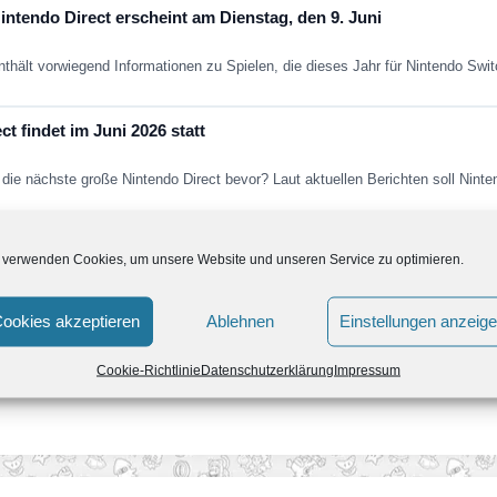
ntendo Direct erscheint am Dienstag, den 9. Juni
nthält vorwiegend Informationen zu Spielen, die dieses Jahr für Nintendo Sw
t findet im Juni 2026 statt
die nächste große Nintendo Direct bevor? Laut aktuellen Berichten soll Nint
Fans in den nächsten Jahren erwartet
 verwenden Cookies, um unsere Website und unseren Service zu optimieren.
ein paar Jahren aus dem kollektiven Gedächtnis. Super Mario Galaxy nich
ookies akzeptieren
Ablehnen
Einstellungen anzeig
Cookie-Richtlinie
Datenschutzerklärung
Impressum