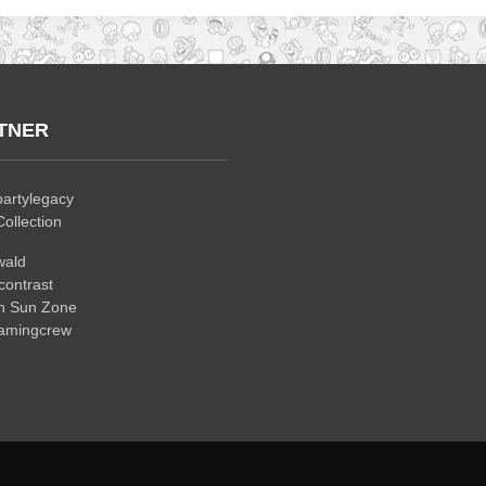
TNER
artylegacy
ollection
wald
ontrast
n Sun Zone
gamingcrew