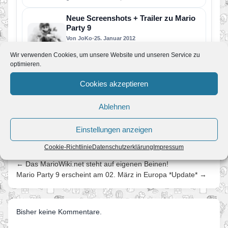
alle wichtigen Ereignisse rund…
Neue Screenshots + Trailer zu Mario
Party 9
Von JoKo
•
25. Januar 2012
Nintendo of America hat einen neuen Teaser-
Wir verwenden Cookies, um unsere Website und unseren Service zu
Trailer zu Mario Party 9 veröffentlicht. Gezeigt
optimieren.
werden wieder etliche Minispiele, Bosskämpfe…
Mario Party 9 erscheint am 02. März
Cookies akzeptieren
in Europa *Update*
Von JoKo
•
18. Januar 2012
Ablehnen
Nachdem wir gestern die neuen Packshots und
Screenshots präsentiert haben, veröffentlicht
NoE heute eine Pressemitteilung mit
Einstellungen anzeigen
interessanten Informationen.…
Cookie-Richtlinie
Datenschutzerklärung
Impressum
← Das MarioWiki.net steht auf eigenen Beinen!
Mario Party 9 erscheint am 02. März in Europa *Update* →
Bisher keine Kommentare.