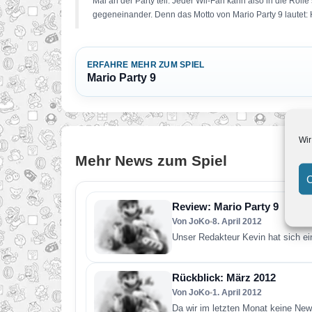
Mal an der Party teil. Jeder Wii-Fan kann also in die Rol
gegeneinander. Denn das Motto von Mario Party 9 lautet: 
ERFAHRE MEHR ZUM SPIEL
Mario Party 9
Wir
Mehr News zum Spiel
C
Review: Mario Party 9
Von JoKo
•
8. April 2012
Unser Redakteur Kevin hat sich ei
Rückblick: März 2012
Von JoKo
•
1. April 2012
Da wir im letzten Monat keine News