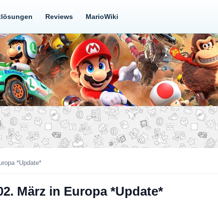
tlösungen
Reviews
MarioWiki
Europa *Update*
02. März in Europa *Update*