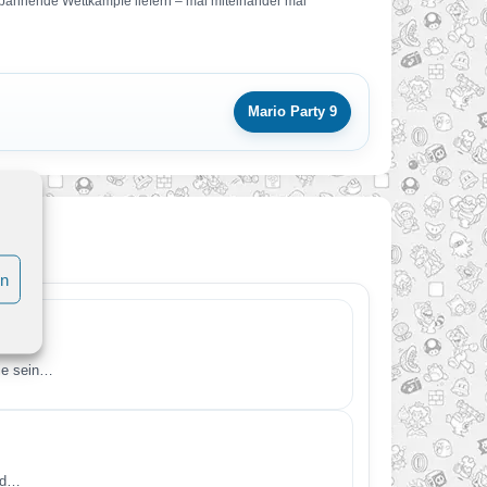
e spannende Wettkämpfe liefern – mal miteinander mal
Mario Party 9
en
Wie sein…
und…