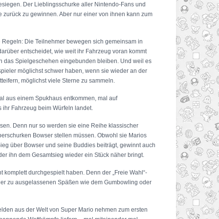
besiegen. Der Lieblingsschurke aller Nintendo-Fans und
rne zurück zu gewinnen. Aber nur einer von ihnen kann zum
neue Regeln: Die Teilnehmer bewegen sich gemeinsam in
 darüber entscheidet, wie weit ihr Fahrzeug voran kommt
 in das Spielgeschehen eingebunden bleiben. Und weil es
itspieler möglichst schwer haben, wenn sie wieder an der
eifern, möglichst viele Sterne zu sammeln.
 mal aus einem Spukhaus entkommen, mal auf
 ihr Fahrzeug beim Würfeln landet.
ssen. Denn nur so werden sie eine Reihe klassischer
Oberschurken Bowser stellen müssen. Obwohl sie Marios
ieg über Bowser und seine Buddies beiträgt, gewinnt auch
der ihn dem Gesamtsieg wieder ein Stück näher bringt.
ht komplett durchgespielt haben. Denn der „Freie Wahl“-
us, der zu ausgelassenen Späßen wie dem Gumbowling oder
 Helden aus der Welt von Super Mario nehmen zum ersten