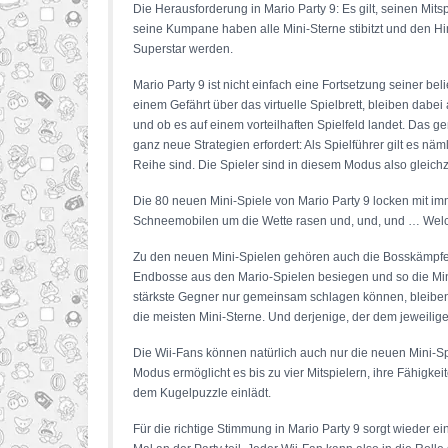
Die Herausforderung in Mario Party 9: Es gilt, seinen Mi
seine Kumpane haben alle Mini-Sterne stibitzt und den Hi
Superstar werden.
Mario Party 9 ist nicht einfach eine Fortsetzung seiner b
einem Gefährt über das virtuelle Spielbrett, bleiben dabe
und ob es auf einem vorteilhaften Spielfeld landet. Das
ganz neue Strategien erfordert: Als Spielführer gilt es nä
Reihe sind. Die Spieler sind in diesem Modus also gleich
Die 80 neuen Mini-Spiele von Mario Party 9 locken mit 
Schneemobilen um die Wette rasen und, und, und … Welche
Zu den neuen Mini-Spielen gehören auch die Bosskämpfe, i
Endbosse aus den Mario-Spielen besiegen und so die Mini
stärkste Gegner nur gemeinsam schlagen können, bleiben
die meisten Mini-Sterne. Und derjenige, der dem jeweili
Die Wii-Fans können natürlich auch nur die neuen Mini-Sp
Modus ermöglicht es bis zu vier Mitspielern, ihre Fähig
dem Kugelpuzzle einlädt.
Für die richtige Stimmung in Mario Party 9 sorgt wieder 