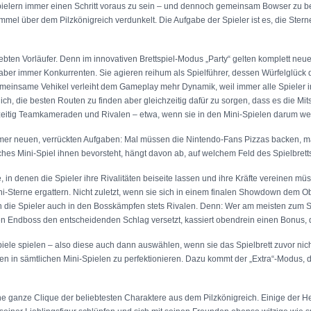
tspielern immer einen Schritt voraus zu sein – und dennoch gemeinsam Bowser zu 
mmel über dem Pilzkönigreich verdunkelt. Die Aufgabe der Spieler ist es, die Ste
eliebten Vorläufer. Denn im innovativen Brettspiel-Modus „Party“ gelten komplett 
i aber immer Konkurrenten. Sie agieren reihum als Spielführer, dessen Würfelglück
 gemeinsame Vehikel verleiht dem Gameplay mehr Dynamik, weil immer alle Spieler
mlich, die besten Routen zu finden aber gleichzeitig dafür zu sorgen, dass es die M
zeitig Teamkameraden und Rivalen – etwa, wenn sie in den Mini-Spielen darum wett
immer neuen, verrückten Aufgaben: Mal müssen die Nintendo-Fans Pizzas backen,
s Mini-Spiel ihnen bevorsteht, hängt davon ab, auf welchem Feld des Spielbretts
n denen die Spieler ihre Rivalitäten beiseite lassen und ihre Kräfte vereinen mü
-Sterne ergattern. Nicht zuletzt, wenn sie sich in einem finalen Showdown dem 
 die Spieler auch in den Bosskämpfen stets Rivalen. Denn: Wer am meisten zum S
gen Endboss den entscheidenden Schlag versetzt, kassiert obendrein einen Bonus, 
iele spielen – also diese auch dann auswählen, wenn sie das Spielbrett zuvor nic
keiten in sämtlichen Mini-Spielen zu perfektionieren. Dazu kommt der „Extra“-Mod
eine ganze Clique der beliebtesten Charaktere aus dem Pilzkönigreich. Einige der