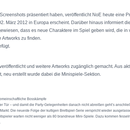
reenshots präsentiert haben, veröffentlicht NoE heute eine Pre
 02. März 2012 in Europa erscheint. Darüber hinaus informiert d
ewiesen, dass es neue Charaktere im Spiel geben wird, die in
 Artworks zu finden.
fügt.
eröffentlicht und weitere Artworks zugänglich gemacht. Aus ak
t, neu erstellt wurde dabei die Minispiele-Sektion.
 gemeinschaftliche Bosskämpfe
r der Tür – und damit die Party-Gelegenheiten danach nicht abreißen geht’s anschlie
Markt. Die neueste Folge der kultigen Brettspiel-Serie verspricht wieder ausgelass
ier Mitspieler warten nicht weniger als 80 brandneue Mini-Spiele. Dazu kommen fes
.