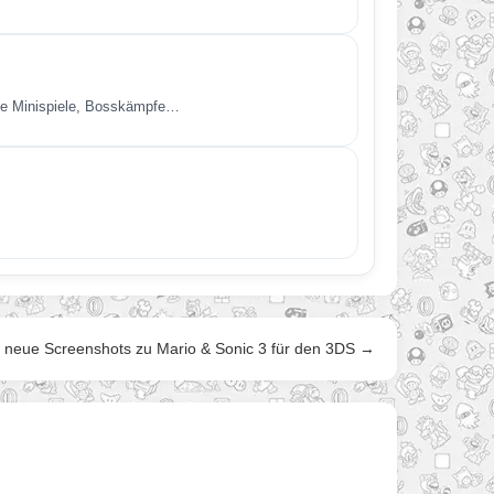
iche Minispiele, Bosskämpfe…
 neue Screenshots zu Mario & Sonic 3 für den 3DS →