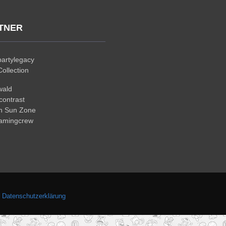
TNER
artylegacy
ollection
wald
ontrast
n Sun Zone
gamingcrew
.
Datenschutzerklärung