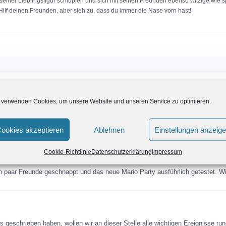
le seiner Lieblingsfigur schlüpfen und sich mit seinen Freunden ebenso witzige wi
Hilf deinen Freunden, aber sieh zu, dass du immer die Nase vorn hast!
 verwenden Cookies, um unsere Website und unseren Service zu optimieren.
ookies akzeptieren
Ablehnen
Einstellungen anzeig
Cookie-Richtlinie
Datenschutzerklärung
Impressum
n paar Freunde geschnappt und das neue Mario Party ausführlich getestet. 
 geschrieben haben, wollen wir an dieser Stelle alle wichtigen Ereignisse r