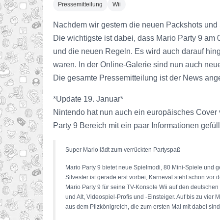
Pressemitteilung
Wii
Nachdem wir gestern die neuen Packshots und Sc
Die wichtigste ist dabei, dass Mario Party 9 am
und die neuen Regeln. Es wird auch darauf hing
waren. In der Online-Galerie sind nun auch neue
Die gesamte Pressemitteilung ist der News ange
*Update 19. Januar*
Nintendo hat nun auch ein europäisches Cover v
Party 9 Bereich mit ein paar Informationen gefüll
Super Mario lädt zum verrückten Partyspaß
Mario Party 9 bietet neue Spielmodi, 80 Mini-Spiele und
Silvester ist gerade erst vorbei, Karneval steht schon vo
Mario Party 9 für seine TV-Konsole Wii auf den deutschen 
und Alt, Videospiel-Profis und -Einsteiger. Auf bis zu v
aus dem Pilzkönigreich, die zum ersten Mal mit dabei sind